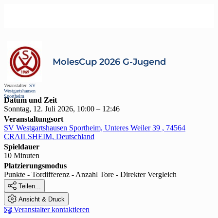
MolesCup 2026 G-Jugend
Veranstalter:
SV
Westgartshausen
Sportheim
Datum und Zeit
Sonntag, 12. Juli 2026, 10:00 – 12:46
Veranstaltungsort
SV Westgartshausen Sportheim, Unteres Weiler 39 , 74564
CRAILSHEIM, Deutschland
Spieldauer
10 Minuten
Platzierungsmodus
Punkte - Tordifferenz - Anzahl Tore - Direkter Vergleich

Teilen...

Ansicht & Druck

Veranstalter kontaktieren