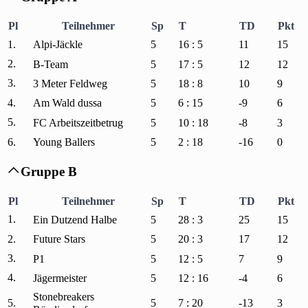
Pl
Teilnehmer
Sp
T
TD
Pkt
1.
Alpi-Jäckle
5
16 : 5
11
15
2.
B-Team
5
17 : 5
12
12
3.
3 Meter Feldweg
5
18 : 8
10
9
4.
Am Wald dussa
5
6 : 15
-9
6
5.
FC Arbeitszeitbetrug
5
10 : 18
-8
3
6.
Young Ballers
5
2 : 18
-16
0
Gruppe B

Pl
Teilnehmer
Sp
T
TD
Pkt
1.
Ein Dutzend Halbe
5
28 : 3
25
15
2.
Future Stars
5
20 : 3
17
12
3.
P1
5
12 : 5
7
9
4.
Jägermeister
5
12 : 16
-4
6
Stonebreakers
5.
5
7 : 20
-13
3