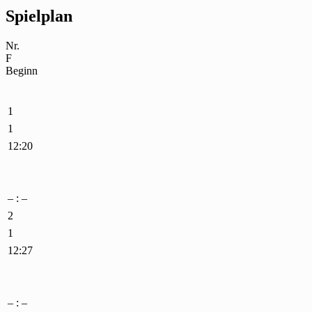
Spielplan
Nr.
F
Beginn
1
1
12:20
– : –
2
1
12:27
– : –