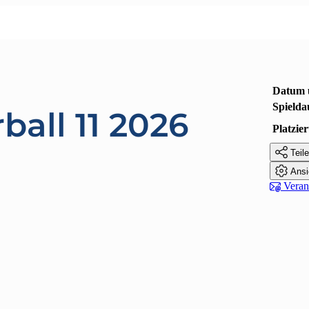
Datum 
Spielda
ball 11 2026
Platzi

Teile

Ansi

Verans