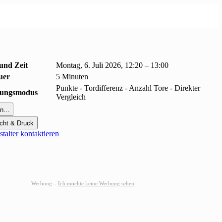
und Zeit
Montag, 6. Juli 2026, 12:20 – 13:00
uer
5 Minuten
Punkte - Tordifferenz - Anzahl Tore - Direkter
erungsmodus
Vergleich
n...
cht & Druck
talter kontaktieren
Werbung –
Ich möchte keine Werbung sehen