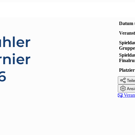
Datum 
Veranst
hler
Spielda
Gruppe
rnier
Spielda
Finalr
Platzi
6

Teile

Ansi

Verans