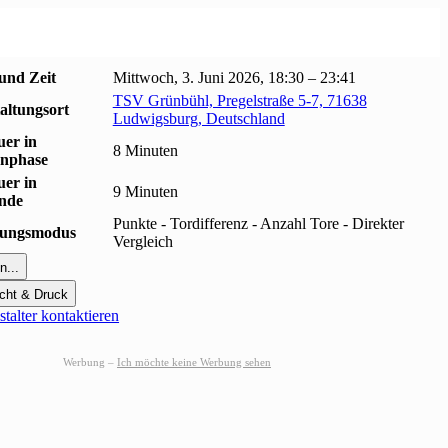
und Zeit
Mittwoch, 3. Juni 2026, 18:30 – 23:41
TSV Grünbühl, Pregelstraße 5-7, 71638
altungsort
Ludwigsburg, Deutschland
uer in
8 Minuten
nphase
uer in
9 Minuten
unde
Punkte - Tordifferenz - Anzahl Tore - Direkter
erungsmodus
Vergleich
n...
cht & Druck
talter kontaktieren
Werbung –
Ich möchte keine Werbung sehen