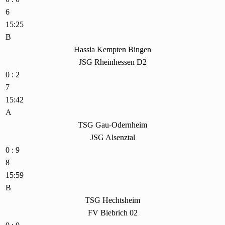
6
15:25
B
Hassia Kempten Bingen
JSG Rheinhessen D2
0 : 2
7
15:42
A
TSG Gau-Odernheim
JSG Alsenztal
0 : 9
8
15:59
B
TSG Hechtsheim
FV Biebrich 02