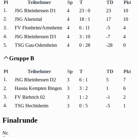
Pl
Teilnehmer
Sp
T
TD
Pkt
1.
JSG Rheinhessen D1
4
23 : 0
23
10
2.
JSG Alsenztal
4
18 : 1
17
10
3.
FV Flonheim/Armsheim
4
6 : 11
-5
4
4.
JSG Rheinhessen D3
4
3 : 10
-7
4
5.
TSG Gau-Odernheim
4
0 : 28
-28
0
Gruppe B

Pl
Teilnehmer
Sp
T
TD
Pkt
1.
JSG Rheinhessen D2
3
6 : 1
5
7
2.
Hassia Kempten Bingen
3
3 : 2
1
6
3.
FV Biebrich 02
3
1 : 2
-1
2
4.
TSG Hechtsheim
3
0 : 5
-5
1
Finalrunde
Nr.