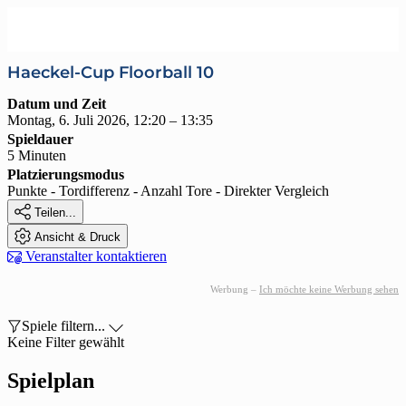
Haeckel-Cup Floorball 10
Datum und Zeit
Montag, 6. Juli 2026, 12:20 – 13:35
Spieldauer
5 Minuten
Platzierungsmodus
Punkte - Tordifferenz - Anzahl Tore - Direkter Vergleich

Teilen...

Ansicht & Druck

Veranstalter kontaktieren
Werbung –
Ich möchte keine Werbung sehen

Spiele filtern...

Keine Filter gewählt
Spielplan