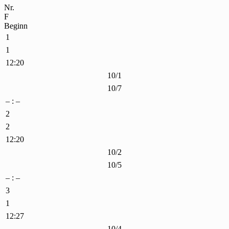
Nr.
F
Beginn
1
1
12:20
10/1
10/7
– : –
2
2
12:20
10/2
10/5
– : –
3
1
12:27
10/4