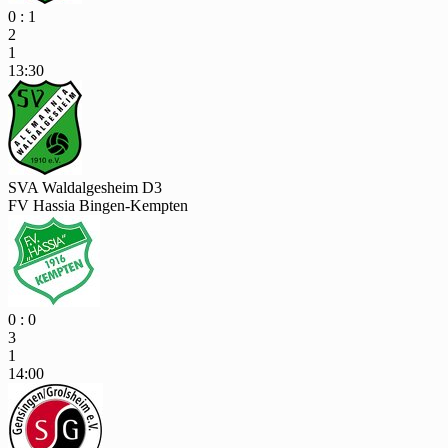
0 : 1
2
1
13:30
SVA Waldalgesheim D3
FV Hassia Bingen-Kempten
0 : 0
3
1
14:00