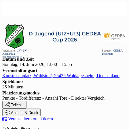
D-Jugend (U12+U13) GEDEA
Cup 2026
Veranstalter:
JFV SV
Sponsor:
GEDEA
Alemannia
Ingelheim
Waldalgesheim e.V.
Datum und Zeit
Sonntag, 14. Juni 2026, 13:00 – 15:55
Veranstaltungsort
Kunstrasenplatz, Waldstr. 2, 55425 Waldalgesheim, Deutschland
Spieldauer
25 Minuten
Platzierungsmodus
Punkte - Tordifferenz - Anzahl Tore - Direkter Vergleich

Teilen...

Ansicht & Druck

Veranstalter kontaktieren

Spiele filtern...
