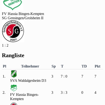
FV Hassia Bingen-Kempten
SG Gensingen/Grolsheim II
1 : 2
Rangliste
Pl
Teilnehmer
Sp
T
TD
Pkt
1.
3
7 : 0
7
7
SVA Waldalgesheim D3
2.
3
3 : 3
0
4
FV Hassia Bingen-
Kempten