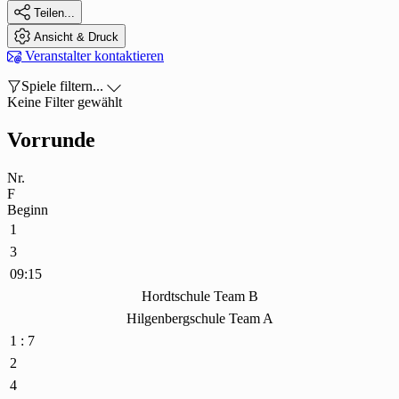

Teilen...

Ansicht & Druck

Veranstalter kontaktieren

Spiele filtern...

Keine Filter gewählt
Vorrunde
Nr.
F
Beginn
1
3
09:15
Hordtschule Team B
Hilgenbergschule Team A
1 : 7
2
4