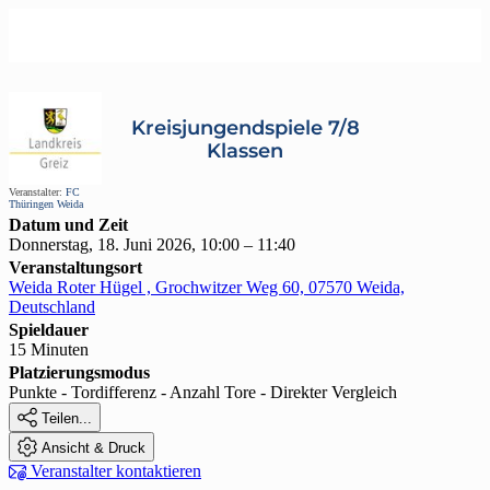
Kreisjungendspiele 7/8
Klassen
Veranstalter:
FC
Thüringen Weida
Datum und Zeit
Donnerstag, 18. Juni 2026, 10:00 – 11:40
Veranstaltungsort
Weida Roter Hügel , Grochwitzer Weg 60, 07570 Weida,
Deutschland
Spieldauer
15 Minuten
Platzierungsmodus
Punkte - Tordifferenz - Anzahl Tore - Direkter Vergleich

Teilen...

Ansicht & Druck

Veranstalter kontaktieren