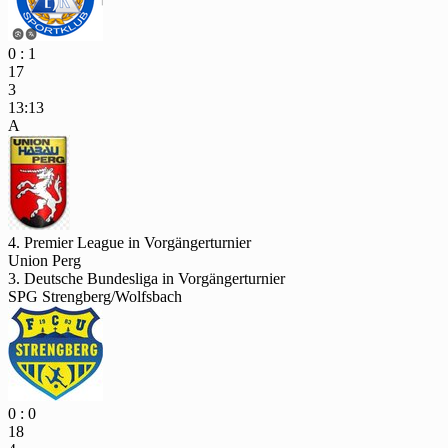
0 : 1
17
3
13:13
A
4. Premier League in Vorgängerturnier
Union Perg
3. Deutsche Bundesliga in Vorgängerturnier
SPG Strengberg/Wolfsbach
0 : 0
18