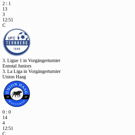
2 : 1
13
3
12:51
C
3. Ligue 1 in Vorgängerturnier
Ennstal Juniors
3. La Liga in Vorgängerturnier
Union Haag
0 : 0
14
4
12:51
C