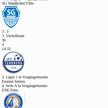
SG Waidhofen/Ybbs
3 : 1
3. Viertelfinale
30
4
14:32
3. Ligue 1 in Vorgängerturnier
Ennstal Juniors
4. Serie A in Vorgängerturnier
ESK Enns