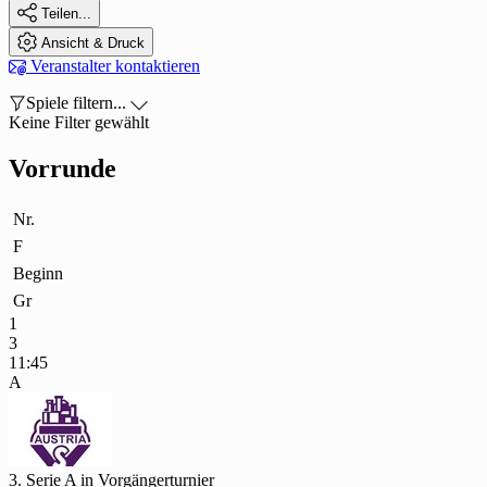

Teilen...

Ansicht & Druck

Veranstalter kontaktieren

Spiele filtern...

Keine Filter gewählt
Vorrunde
Nr.
F
Beginn
Gr
1
3
11:45
A
3. Serie A in Vorgängerturnier