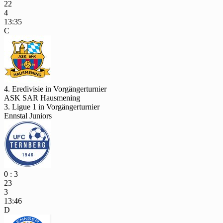
22
4
13:35
C
4. Eredivisie in Vorgängerturnier
ASK SAR Hausmening
3. Ligue 1 in Vorgängerturnier
Ennstal Juniors
0 : 3
23
3
13:46
D