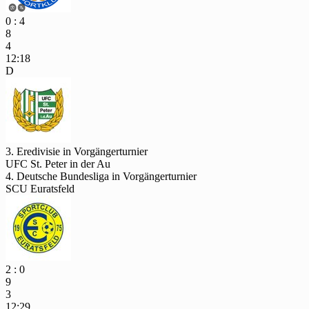
0 : 4
8
4
12:18
D
3. Eredivisie in Vorgängerturnier
UFC St. Peter in der Au
4. Deutsche Bundesliga in Vorgängerturnier
SCU Euratsfeld
2 : 0
9
3
12:29