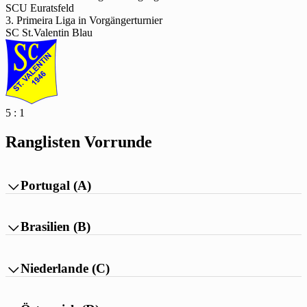
SCU Euratsfeld
3. Primeira Liga in Vorgängerturnier
SC St.Valentin Blau
5 : 1
Ranglisten Vorrunde
Portugal (A)

Pl
Teilnehmer
Sp
T
TD
Pkt
Brasilien (B)

1.
3
3 : 1
2
7
Pl
Teilnehmer
Sp
T
TD
Pkt
SPG
Niederlande (C)

Strengberg/Wolfsbach
1.
3
4 : 1
3
6
Pl
Teilnehmer
Sp
T
TD
Pkt
2.
3
3 : 1
2
6
Union Feldkirchen