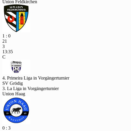
Union Feldkirchen
1 : 0
21
3
13:35
C
4. Primeira Liga in Vorgängerturnier
SV Grödig
3. La Liga in Vorgängerturnier
Union Haag
0 : 3