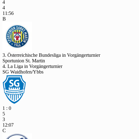
4
4
11:56
B
3. Österreichische Bundesliga in Vorgängerturnier
Sportunion St. Martin
4. La Liga in Vorgängerturnier
SG Waidhofen/Ybbs
1 : 0
5
3
12:07
C