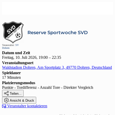
Reserve Sportwoche SVD
Veranstalter:
SV
Dohren
Datum und Zeit
Freitag, 10. Juli 2026, 19:00 – 22:35
Veranstaltungsort
Waldstadion Dohren, Am Sportplatz 3, 49770 Dohren, Deutschland
Spieldauer
17 Minuten
Platzierungsmodus
Punkte - Tordifferenz - Anzahl Tore - Direkter Vergleich

Teilen...

Ansicht & Druck

Veranstalter kontaktieren