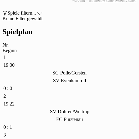
Werbung –
Ich möchte keine Werbung sehen

Spiele filtern...

Keine Filter gewählt
Spielplan
Nr.
Beginn
1
19:00
SG Polle/Gersten
SV Evenkamp II
0 : 0
2
19:22
SV Dohren/Wettrup
FC Fürstenau
0 : 1
3