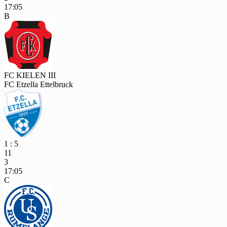
17:05
B
FC KIELEN III
FC Etzella Ettelbruck
1 : 5
11
3
17:05
C