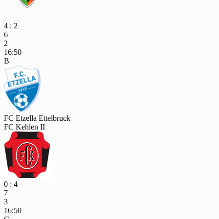
4 : 2
6
2
16:50
B
FC Etzella Ettelbruck
FC Kehlen II
0 : 4
7
3
16:50