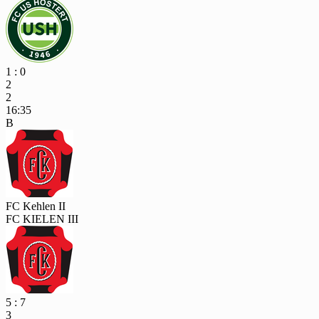
1 : 0
2
2
16:35
B
FC Kehlen II
FC KIELEN III
5 : 7
3