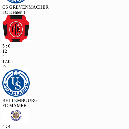
CS GREVENMACHER
FC Kehlen I
5 : 0
12
4
17:05
D
BETTEMBOURG
FC MAMER
4 : 4