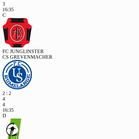
3
16:35
C
FC JUNGLINSTER
CS GREVENMACHER
2 : 2
4
4
16:35
D