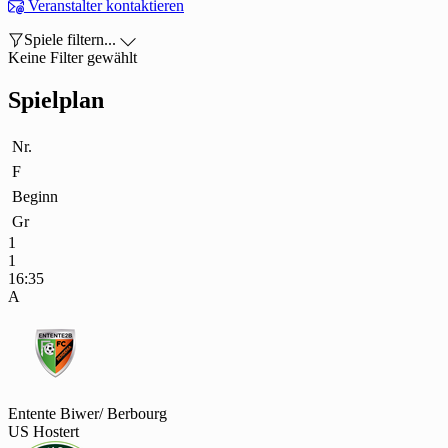

Veranstalter kontaktieren

Spiele filtern...

Keine Filter gewählt
Spielplan
Nr.
F
Beginn
Gr
1
1
16:35
A
Entente Biwer/ Berbourg
US Hostert