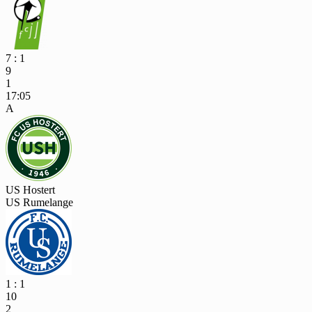
7 : 1
9
1
17:05
A
US Hostert
US Rumelange
1 : 1
10
2