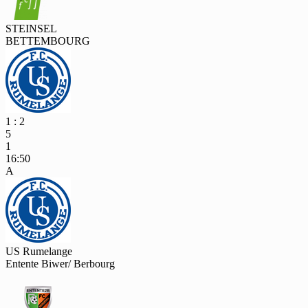
STEINSEL
BETTEMBOURG
1 : 2
5
1
16:50
A
US Rumelange
Entente Biwer/ Berbourg