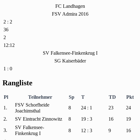
FC Landhagen
FSV Admira 2016
2 : 2
36
2
12:12
SV Falkensee-Finkenkrug I
SG Kaiserbäder
1 : 0
Rangliste
Pl
Teilnehmer
Sp
T
TD
Pkt
FSV Schorfheide
1.
8
24 : 1
23
24
Joachimsthal
2.
SV Eintracht Zinnowitz
8
19 : 3
16
19
SV Falkensee-
3.
8
12 : 3
9
16
Finkenkrug I