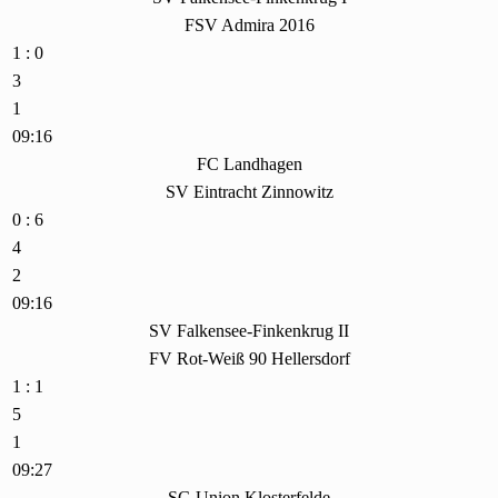
FSV Admira 2016
1 : 0
3
1
09:16
FC Landhagen
SV Eintracht Zinnowitz
0 : 6
4
2
09:16
SV Falkensee-Finkenkrug II
FV Rot-Weiß 90 Hellersdorf
1 : 1
5
1
09:27
SG Union Klosterfelde