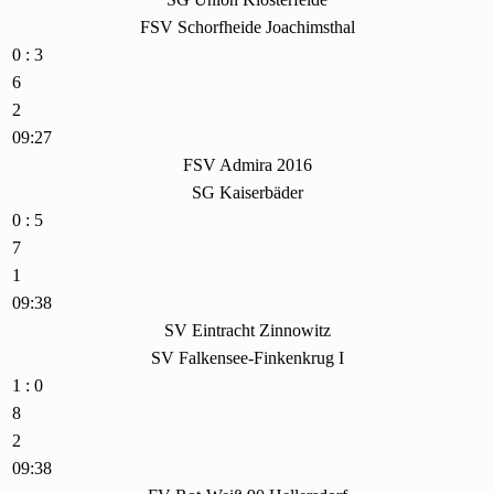
FSV Schorfheide Joachimsthal
0 : 3
6
2
09:27
FSV Admira 2016
SG Kaiserbäder
0 : 5
7
1
09:38
SV Eintracht Zinnowitz
SV Falkensee-Finkenkrug I
1 : 0
8
2
09:38