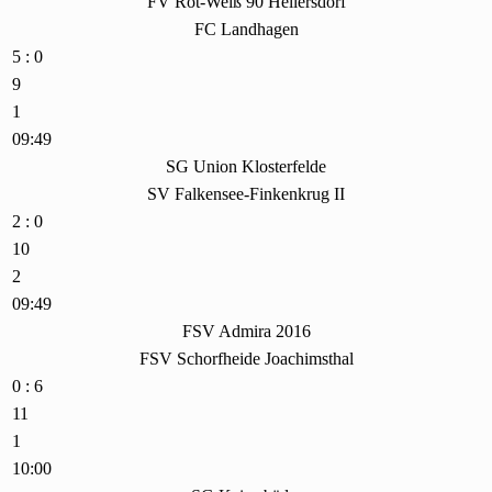
FV Rot-Weiß 90 Hellersdorf
FC Landhagen
5 : 0
9
1
09:49
SG Union Klosterfelde
SV Falkensee-Finkenkrug II
2 : 0
10
2
09:49
FSV Admira 2016
FSV Schorfheide Joachimsthal
0 : 6
11
1
10:00