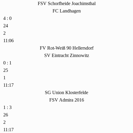
FSV Schorfheide Joachimsthal
FC Landhagen
4 : 0
24
2
11:06
FV Rot-Weiß 90 Hellersdorf
SV Eintracht Zinnowitz
0 : 1
25
1
11:17
SG Union Klosterfelde
FSV Admira 2016
1 : 3
26
2
11:17