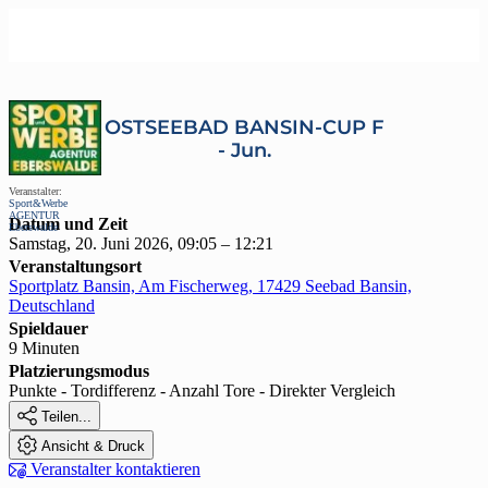
OSTSEEBAD BANSIN-CUP F
- Jun.
Veranstalter:
Sport&Werbe
AGENTUR
Datum und Zeit
Eberswalde
Samstag, 20. Juni 2026, 09:05 – 12:21
Veranstaltungsort
Sportplatz Bansin, Am Fischerweg, 17429 Seebad Bansin,
Deutschland
Spieldauer
9 Minuten
Platzierungsmodus
Punkte - Tordifferenz - Anzahl Tore - Direkter Vergleich

Teilen...

Ansicht & Druck

Veranstalter kontaktieren