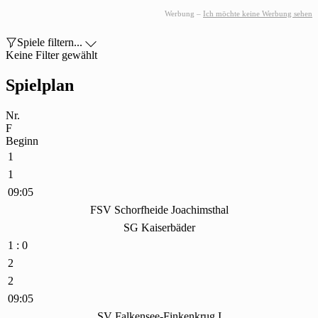
Werbung –
Ich möchte keine Werbung sehen

Spiele filtern...

Keine Filter gewählt
Spielplan
Nr.
F
Beginn
1
1
09:05
FSV Schorfheide Joachimsthal
SG Kaiserbäder
1 : 0
2
2
09:05
SV Falkensee-Finkenkrug I