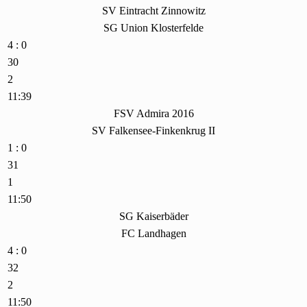
SV Eintracht Zinnowitz
SG Union Klosterfelde
4 : 0
30
2
11:39
FSV Admira 2016
SV Falkensee-Finkenkrug II
1 : 0
31
1
11:50
SG Kaiserbäder
FC Landhagen
4 : 0
32
2
11:50