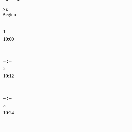
Nr.
Beginn
1
10:00
– : –
2
10:12
– : –
3
10:24