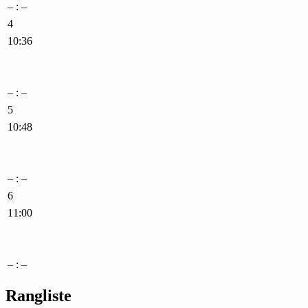
– : –
4
10:36
– : –
5
10:48
– : –
6
11:00
– : –
Rangliste