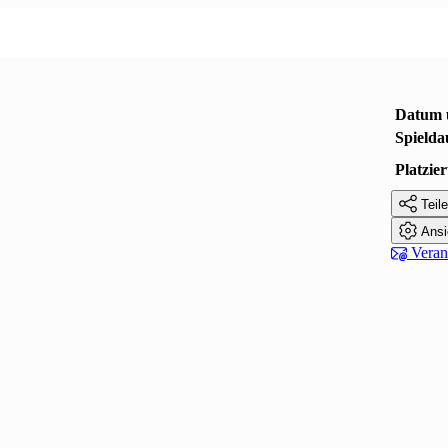
Datum 
Spielda
Platzi

Teile

Ansi

Verans