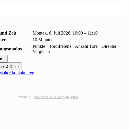
und Zeit
Montag, 6. Juli 2026, 10:00 – 11:10
uer
10 Minuten
Punkte - Tordifferenz - Anzahl Tore - Direkter
erungsmodus
Vergleich
n...
cht & Druck
talter kontaktieren
Werbung –
Ich möchte keine Werbung sehen