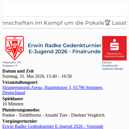
Erwin Radke Gedenkturnier
E-Jugend 2026 - Finalrunde
Veranstalter:
SV
Sponsor:
Struppen e.V.
Ostsächsische
Sparkasse Dresden
Datum und Zeit
Sonntag, 31. Mai 2026, 15:40 – 16:50
Veranstaltungsort
Struppengrund-Arena, Hauptstrasse 3, 01796 Struppen,
Deutschland
Spieldauer
10 Minuten
Platzierungsmodus
Punkte - Tordifferenz - Anzahl Tore - Direkter Vergleich
Vorgängerturnier
Erwin Radke Gedenkturnier E-Jugend 2026 - Vorrunde