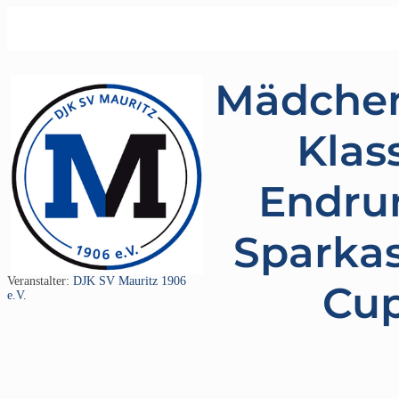
Mädchen,
Klas
Endru
Sparka
Veranstalter:
DJK SV Mauritz 1906
Cu
e.V.