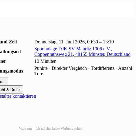
und Zeit
Donnerstag, 11. Juni 2026, 09:30 – 13:10
Sportanlage DJK SV Mauritz 1906 e.V.,
altungsort
Coppenrathsweg 21, 48155 Münster, Deutschland
uer
10 Minuten
Punkte - Direkter Vergleich - Tordifferenz - Anzahl
erungsmodus
Tore
n...
cht & Druck
talter kontaktieren
Werbung –
Ich möchte keine Werbung sehen