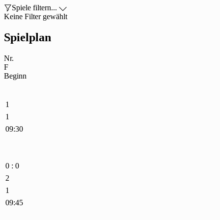

Spiele filtern...

Keine Filter gewählt
Spielplan
Nr.
F
Beginn
1
1
09:30
0 : 0
2
1
09:45