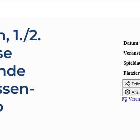
 1./2.
Datum 
se
Veranst
Spielda
nde
Platzi
ssen-

Teile

Ansi

Verans
p