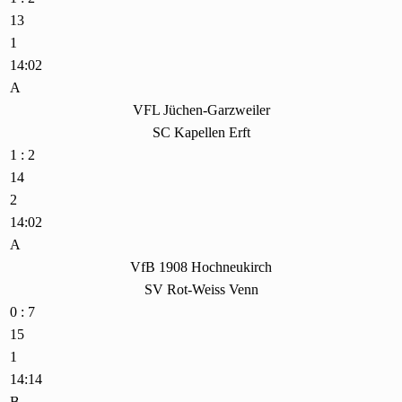
13
1
14:02
A
VFL Jüchen-Garzweiler
SC Kapellen Erft
1 : 2
14
2
14:02
A
VfB 1908 Hochneukirch
SV Rot-Weiss Venn
0 : 7
15
1
14:14
B