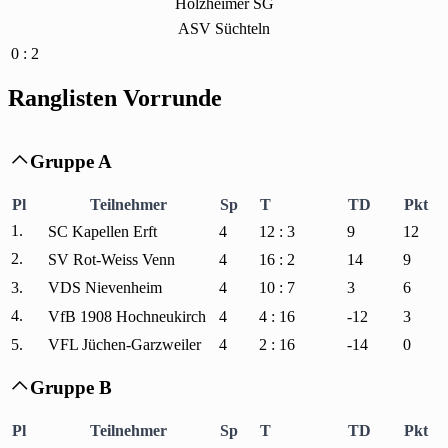
Holzheimer SG
ASV Süchteln
0 : 2
Ranglisten Vorrunde
Gruppe A

Pl
Teilnehmer
Sp
T
TD
Pkt
1.
SC Kapellen Erft
4
12 : 3
9
12
2.
SV Rot-Weiss Venn
4
16 : 2
14
9
3.
VDS Nievenheim
4
10 : 7
3
6
4.
VfB 1908 Hochneukirch
4
4 : 16
-12
3
5.
VFL Jüchen-Garzweiler
4
2 : 16
-14
0
Gruppe B

Pl
Teilnehmer
Sp
T
TD
Pkt