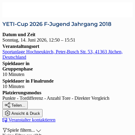
YETI-Cup 2026 F-Jugend Jahrgang 2018
Datum und Zeit
Sonntag, 14. Juni 2026, 12:50 – 15:51
Veranstaltungsort
Sportanlage Hochneukirch, Peter-Busch Str. 53, 41363 Jüchen,
Deutschland
Spieldauer in
Gruppenphase
10 Minuten
Spieldauer in Finalrunde
10 Minuten
Platzierungsmodus
Punkte - Tordifferenz - Anzahl Tore - Direkter Vergleich

Teilen...

Ansicht & Druck

Veranstalter kontaktieren

Spiele filtern...
