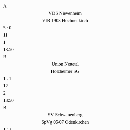
A
VDS Nievenheim
VfB 1908 Hochneukirch
5 : 0
11
1
13:50
B
Union Nettetal
Holzheimer SG
1 : 1
12
2
13:50
B
SV Schwanenberg
SpVg 05/07 Odenkirchen
1 : 2