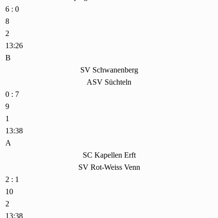
6 : 0
8
2
13:26
B
SV Schwanenberg
ASV Süchteln
0 : 7
9
1
13:38
A
SC Kapellen Erft
SV Rot-Weiss Venn
2 : 1
10
2
13:38