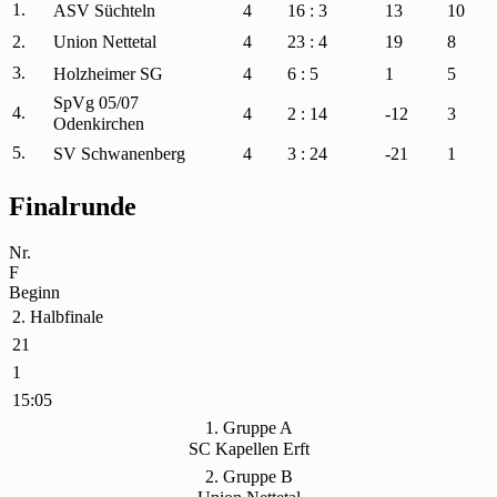
1.
ASV Süchteln
4
16 : 3
13
10
2.
Union Nettetal
4
23 : 4
19
8
3.
Holzheimer SG
4
6 : 5
1
5
SpVg 05/07
4.
4
2 : 14
-12
3
Odenkirchen
5.
SV Schwanenberg
4
3 : 24
-21
1
Finalrunde
Nr.
F
Beginn
2. Halbfinale
21
1
15:05
1. Gruppe A
SC Kapellen Erft
2. Gruppe B