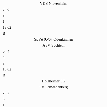
VDS Nievenheim
2 : 0
3
1
13:02
B
SpVg 05/07 Odenkirchen
ASV Süchteln
0 : 4
4
2
13:02
B
Holzheimer SG
SV Schwanenberg
2 : 2
5
1