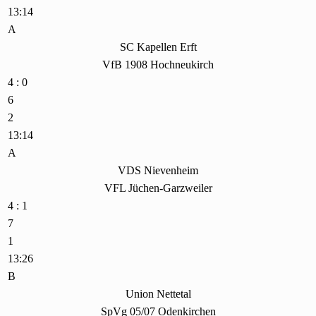
13:14
A
SC Kapellen Erft
VfB 1908 Hochneukirch
4 : 0
6
2
13:14
A
VDS Nievenheim
VFL Jüchen-Garzweiler
4 : 1
7
1
13:26
B
Union Nettetal
SpVg 05/07 Odenkirchen