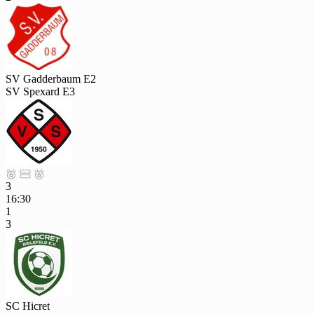
SV Gadderbaum E2
SV Spexard E3



3
16:30
1
3
SC Hicret