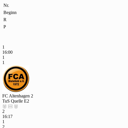
Nr.
Beginn
R
P
1
16:00
1
1
FC Altenhagen 2
TuS Quelle E2



2
16:17
1
2