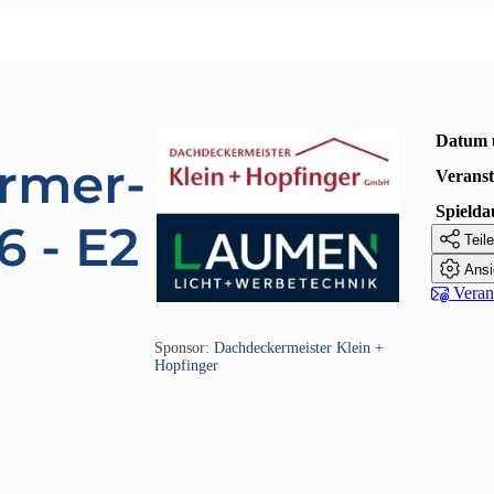
Datum 
rmer-
Veranst
Spielda
 - E2

Teile

Ansi

Verans
Sponsor:
Dachdeckermeister Klein +
Hopfinger