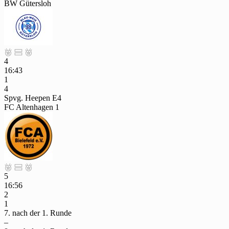
BW Gütersloh



4
16:43
1
4
Spvg. Heepen E4
FC Altenhagen 1



5
16:56
2
1
7. nach der 1. Runde
–