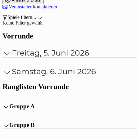
Ansicht & Druck

Veranstalter kontaktieren

Spiele filtern...

Keine Filter gewählt
Vorrunde
Freitag, 5. Juni 2026

Samstag, 6. Juni 2026

Ranglisten Vorrunde
Gruppe A

Pl
Teilnehmer
Sp
T
TD
Pkt
Gruppe B

1.
4
9 : 6
3
9
Pl
Teilnehmer
Sp
T
TD
Pkt
NK TRNJE