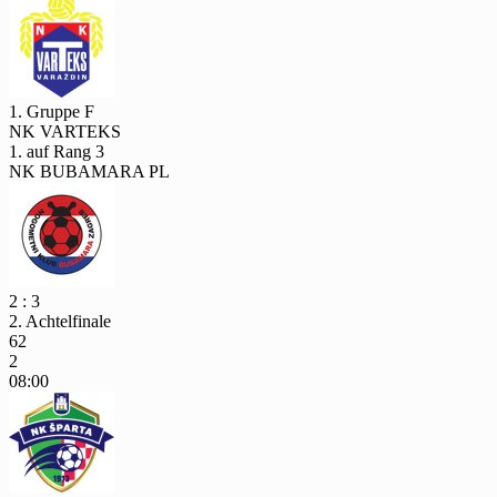
BIJELI
5.
4
2 : 18
-16
0
NK SESVETE
4.
4
10 : 17
-7
3
NK STUDENTSKI
GRAD PL.
1. Gruppe F
NK VARTEKS
5.
4
2 : 18
-16
0
1. auf Rang 3
GNK TIGAR SN. CRNI
NK BUBAMARA PL
2 : 3
2. Achtelfinale
62
2
08:00