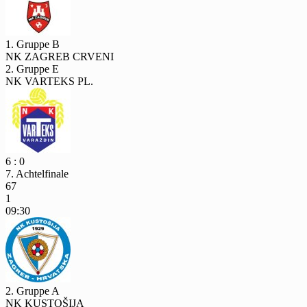
1. Gruppe B
NK ZAGREB CRVENI
2. Gruppe E
NK VARTEKS PL.
6 : 0
7. Achtelfinale
67
1
09:30
2. Gruppe A
NK KUSTOŠIJA