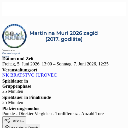
Martin na Muri 2026 zagići
(2017. godište)
Veranstalter:
Golmania sport
events
Datum und Zeit
Freitag, 5. Juni 2026, 13:00 – Sonntag, 7. Juni 2026, 12:25
Veranstaltungsort
NK BRATSTVO JUROVEC
Spieldauer in
Gruppenphase
25 Minuten
Spieldauer in Finalrunde
25 Minuten
Platzierungsmodus
Punkte - Direkter Vergleich - Tordifferenz - Anzahl Tore

Teilen...
