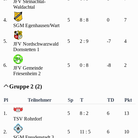
JFV Steinachtal-
Waldachtal
4.
5
8 : 8
0
7
SGM Egenhausen/Wart
5.
5
2 : 9
-7
4
JFV Nordschwarzwald
Dornstetten 1
6.
5
0 : 8
-8
2
JFV Gemeinde
Friesenheim 2
Gruppe 2 (2)

Pl
Teilnehmer
Sp
T
TD
Pkt
1.
5
8 : 2
6
13
TSV Rohrdorf
2.
5
11 : 5
6
10
SGM Freudenstadt 3