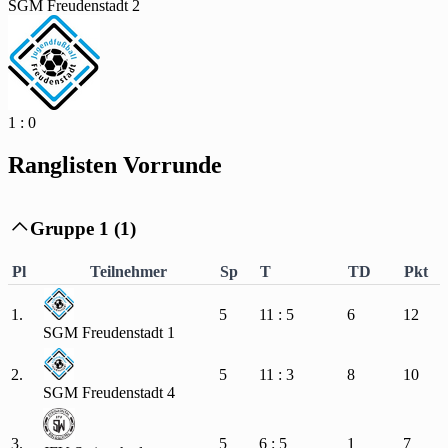
SGM Freudenstadt 2
1 : 0
Ranglisten Vorrunde
Gruppe 1 (1)

Pl
Teilnehmer
Sp
T
TD
Pkt
1.
5
11 : 5
6
12
SGM Freudenstadt 1
2.
5
11 : 3
8
10
SGM Freudenstadt 4
3.
5
6 : 5
1
7