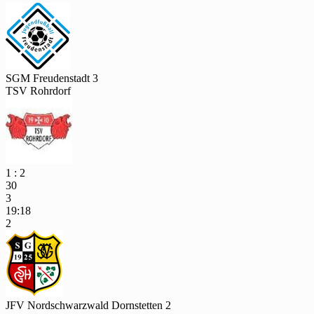
SGM Freudenstadt 3
TSV Rohrdorf
1 : 2
30
3
19:18
2
JFV Nordschwarzwald Dornstetten 2