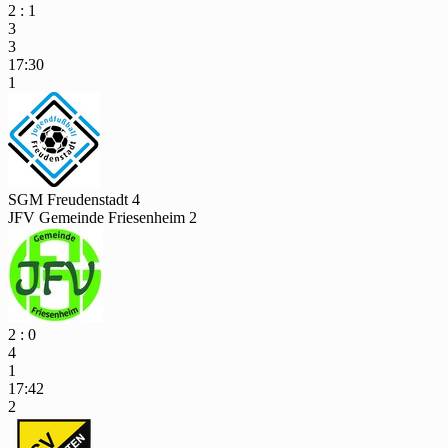
2 : 1
3
3
17:30
1
SGM Freudenstadt 4
JFV Gemeinde Friesenheim 2
2 : 0
4
1
17:42
2