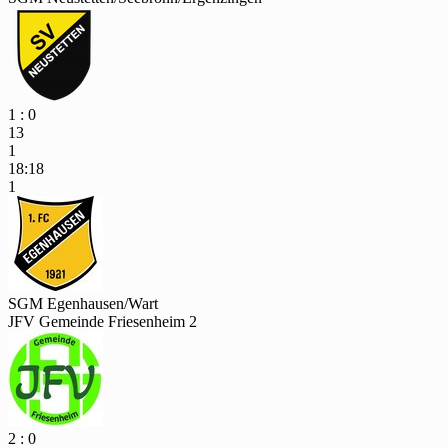
1 : 0
13
1
18:18
1
SGM Egenhausen/Wart
JFV Gemeinde Friesenheim 2
2 : 0