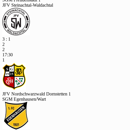
JFV Steinachtal-Waldachtal
3 : 1
2
2
17:30
1
JFV Nordschwarzwald Dornstetten 1
SGM Egenhausen/Wart