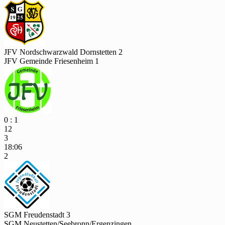
JFV Nordschwarzwald Dornstetten 2
JFV Gemeinde Friesenheim 1
0 : 1
12
3
18:06
2
SGM Freudenstadt 3
SGM Neustetten/Seebronn/Ergenzingen