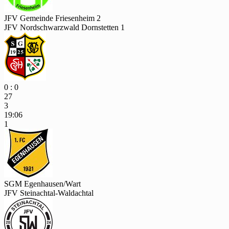
JFV Gemeinde Friesenheim 2
JFV Nordschwarzwald Dornstetten 1
0 : 0
27
3
19:06
1
SGM Egenhausen/Wart
JFV Steinachtal-Waldachtal