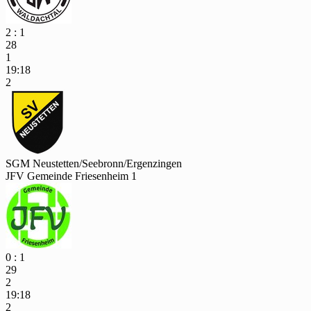
2 : 1
28
1
19:18
2
SGM Neustetten/Seebronn/Ergenzingen
JFV Gemeinde Friesenheim 1
0 : 1
29
2
19:18
2