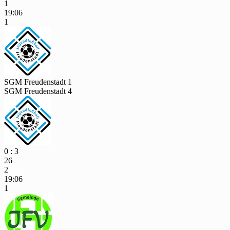
1
19:06
1
SGM Freudenstadt 1
SGM Freudenstadt 4
0 : 3
26
2
19:06
1