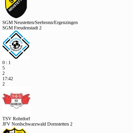
SGM Neustetten/Seebronn/Ergenzingen
SGM Freudenstadt 2
0 : 1
5
2
17:42
2
TSV Rohrdorf
JFV Nordschwarzwald Dornstetten 2