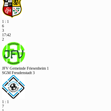
1 : 1
6
3
17:42
2
JFV Gemeinde Friesenheim 1
SGM Freudenstadt 3
1 : 1
7
1