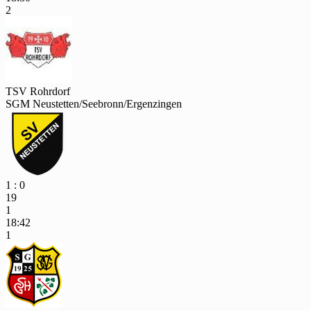
2
TSV Rohrdorf
SGM Neustetten/Seebronn/Ergenzingen
1 : 0
19
1
18:42
1