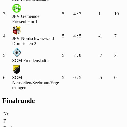
3.
5
4 : 3
1
10
JFV Gemeinde
Friesenheim 1
4.
5
4 : 5
-1
7
JFV Nordschwarzwald
Dornstetten 2
5.
5
2 : 9
-7
3
SGM Freudenstadt 2
6.
SGM
5
0 : 5
-5
0
Neustetten/Seebronn/Erge
nzingen
Finalrunde
Nr.
F