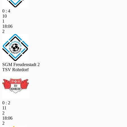
0 : 4
10
1
18:06
2
SGM Freudenstadt 2
TSV Rohrdorf
0 : 2
11
2
18:06
2