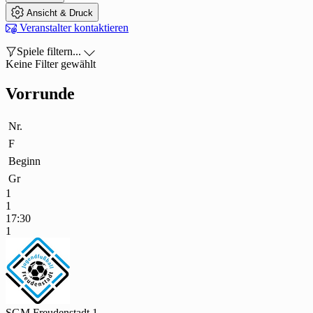

Ansicht & Druck

Veranstalter kontaktieren

Spiele filtern...

Keine Filter gewählt
Vorrunde
Nr.
F
Beginn
Gr
1
1
17:30
1
SGM Freudenstadt 1