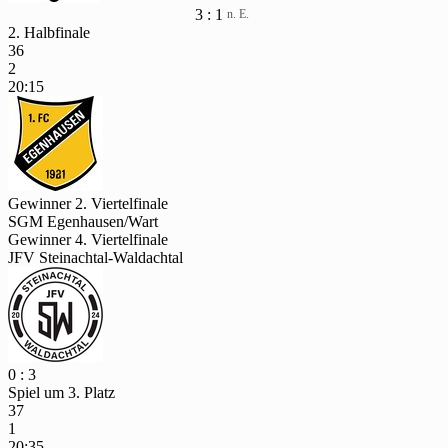
3 : 1
n. E.
2. Halbfinale
36
2
20:15
Gewinner 2. Viertelfinale
SGM Egenhausen/Wart
Gewinner 4. Viertelfinale
JFV Steinachtal-Waldachtal
0 : 3
Spiel um 3. Platz
37
1
20:35