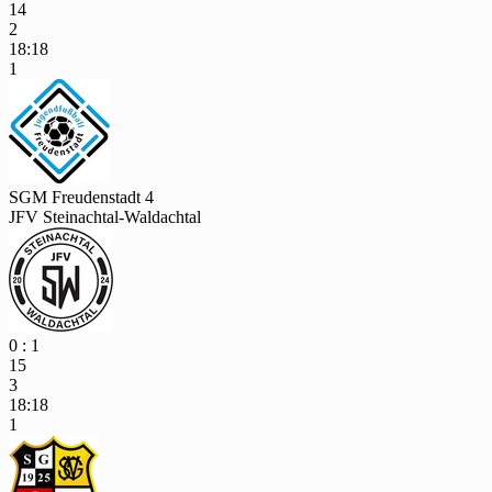
14
2
18:18
1
SGM Freudenstadt 4
JFV Steinachtal-Waldachtal
0 : 1
15
3
18:18
1