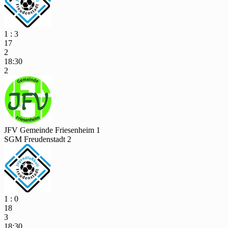
1 : 3
17
2
18:30
2
JFV Gemeinde Friesenheim 1
SGM Freudenstadt 2
1 : 0
18
3
18:30