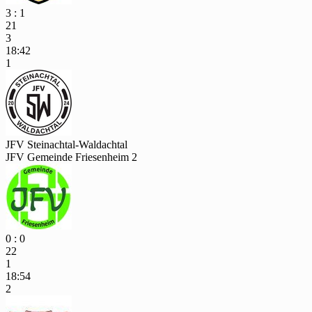
3 : 1
21
3
18:42
1
JFV Steinachtal-Waldachtal
JFV Gemeinde Friesenheim 2
0 : 0
22
1
18:54
2