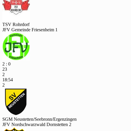
TSV Rohrdorf
JFV Gemeinde Friesenheim 1
2 : 0
23
2
18:54
2
SGM Neustetten/Seebronn/Ergenzingen
JFV Nordschwarzwald Dornstetten 2