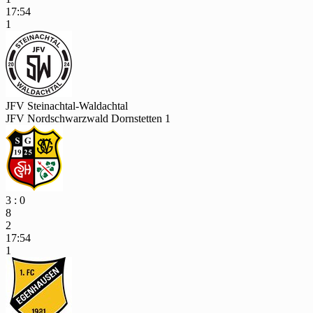
17:54
1
JFV Steinachtal-Waldachtal
JFV Nordschwarzwald Dornstetten 1
3 : 0
8
2
17:54
1