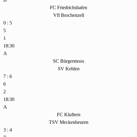
FC Friedrichshafen
Vfl Brochenzell
0 : 5
5
1
18:30
A
SC Bürgermoos
SV Kehlen
7 : 6
6
2
18:30
A
FC Kluftern
TSV Meckenbeuren
3 : 4