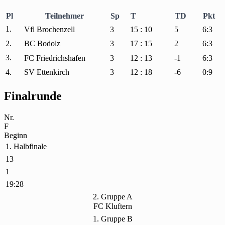
Pl
Teilnehmer
Sp
T
TD
Pkt
1.
Vfl Brochenzell
3
15 : 10
5
6:3
2.
BC Bodolz
3
17 : 15
2
6:3
3.
FC Friedrichshafen
3
12 : 13
-1
6:3
4.
SV Ettenkirch
3
12 : 18
-6
0:9
Finalrunde
Nr.
F
Beginn
1. Halbfinale
13
1
19:28
2. Gruppe A
FC Kluftern
1. Gruppe B