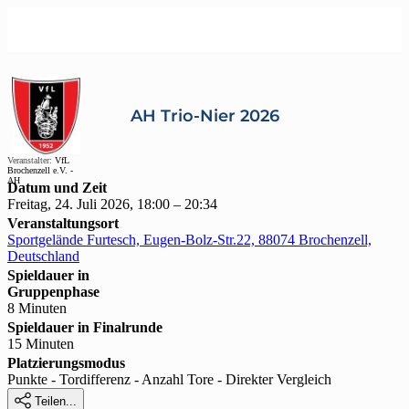
AH Trio-Nier 2026
Veranstalter:
VfL
Brochenzell e.V. -
AH
Datum und Zeit
Freitag, 24. Juli 2026, 18:00 – 20:34
Veranstaltungsort
Sportgelände Furtesch, Eugen-Bolz-Str.22, 88074 Brochenzell,
Deutschland
Spieldauer in
Gruppenphase
8 Minuten
Spieldauer in Finalrunde
15 Minuten
Platzierungsmodus
Punkte - Tordifferenz - Anzahl Tore - Direkter Vergleich

Teilen...