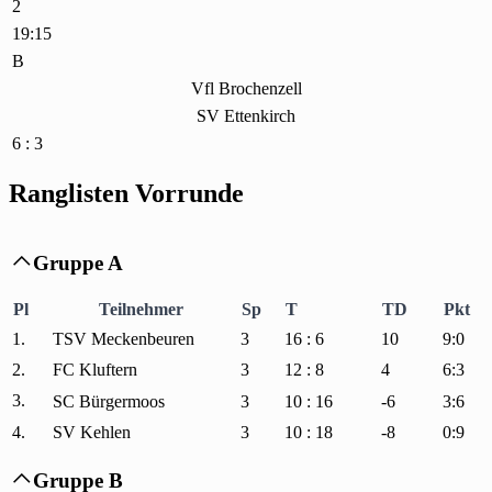
2
19:15
B
Vfl Brochenzell
SV Ettenkirch
6 : 3
Ranglisten Vorrunde
Gruppe A

Pl
Teilnehmer
Sp
T
TD
Pkt
1.
TSV Meckenbeuren
3
16 : 6
10
9:0
2.
FC Kluftern
3
12 : 8
4
6:3
3.
SC Bürgermoos
3
10 : 16
-6
3:6
4.
SV Kehlen
3
10 : 18
-8
0:9
Gruppe B
