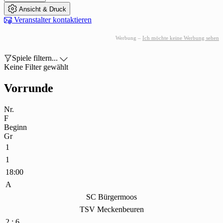

Ansicht & Druck

Veranstalter kontaktieren
Werbung –
Ich möchte keine Werbung sehen

Spiele filtern...

Keine Filter gewählt
Vorrunde
Nr.
F
Beginn
Gr
1
1
18:00
A
SC Bürgermoos
TSV Meckenbeuren
2 : 6