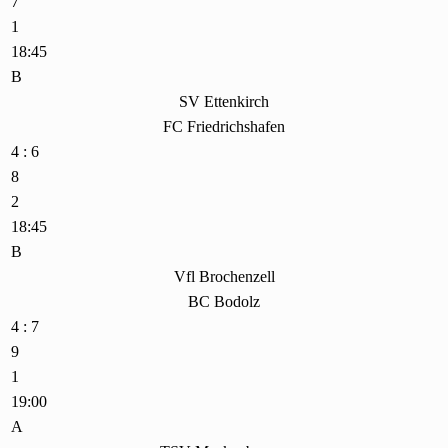
7
1
18:45
B
SV Ettenkirch
FC Friedrichshafen
4 : 6
8
2
18:45
B
Vfl Brochenzell
BC Bodolz
4 : 7
9
1
19:00
A