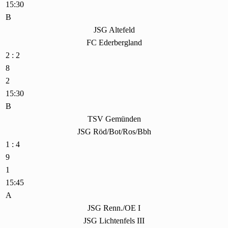
15:30
B
JSG Altefeld
FC Ederbergland
2 : 2
8
2
15:30
B
TSV Gemünden
JSG Röd/Bot/Ros/Bbh
1 : 4
9
1
15:45
A
JSG Renn./OE I
JSG Lichtenfels III