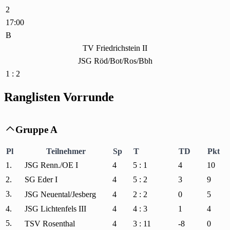
2
17:00
B
TV Friedrichstein II
JSG Röd/Bot/Ros/Bbh
1 : 2
Ranglisten Vorrunde
Gruppe A

Pl
Teilnehmer
Sp
T
TD
Pkt
1.
JSG Renn./OE I
4
5 : 1
4
10
2.
SG Eder I
4
5 : 2
3
9
3.
JSG Neuental/Jesberg
4
2 : 2
0
5
4.
JSG Lichtenfels III
4
4 : 3
1
4
5.
TSV Rosenthal
4
3 : 11
-8
0