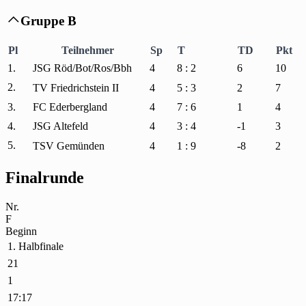
Gruppe B

Pl
Teilnehmer
Sp
T
TD
Pkt
1.
JSG Röd/Bot/Ros/Bbh
4
8 : 2
6
10
2.
TV Friedrichstein II
4
5 : 3
2
7
3.
FC Ederbergland
4
7 : 6
1
4
4.
JSG Altefeld
4
3 : 4
-1
3
5.
TSV Gemünden
4
1 : 9
-8
2
Finalrunde
Nr.
F
Beginn
1. Halbfinale
21
1
17:17