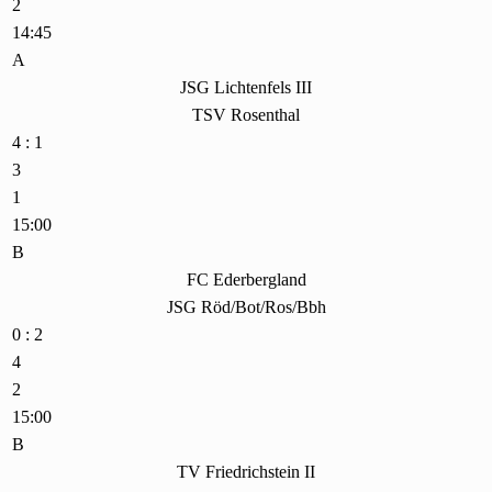
2
14:45
A
JSG Lichtenfels III
TSV Rosenthal
4 : 1
3
1
15:00
B
FC Ederbergland
JSG Röd/Bot/Ros/Bbh
0 : 2
4
2
15:00
B
TV Friedrichstein II