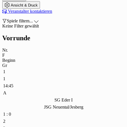

Ansicht & Druck

Veranstalter kontaktieren

Spiele filtern...

Keine Filter gewählt
Vorrunde
Nr.
F
Beginn
Gr
1
1
14:45
A
SG Eder I
JSG Neuental/Jesberg
1 : 0
2