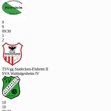
9
9
09:30
1
2
TSVgg Stadecken-Elsheim II
SVA Waldalgesheim IV
10
10