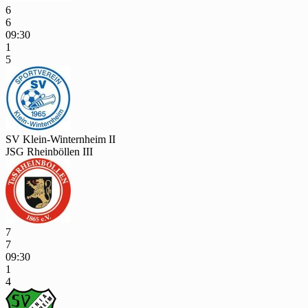
6
6
09:30
1
5
SV Klein-Winternheim II
JSG Rheinböllen III
7
7
09:30
1
4