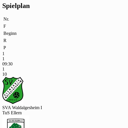
Spielplan
Nr.
F
Beginn
R
P
1
1
09:30
1
10
SVA Waldalgesheim I
TuS Ellern