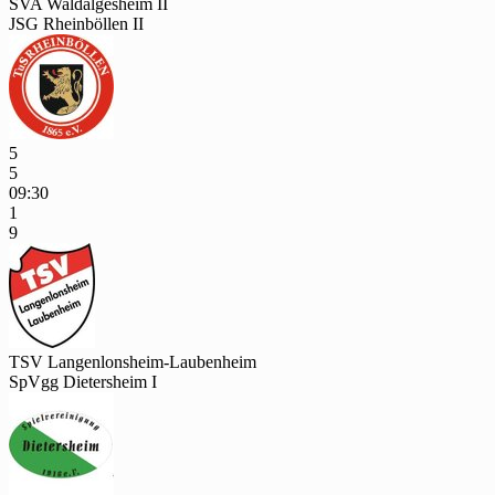
SVA Waldalgesheim II
JSG Rheinböllen II
5
5
09:30
1
9
TSV Langenlonsheim-Laubenheim
SpVgg Dietersheim I