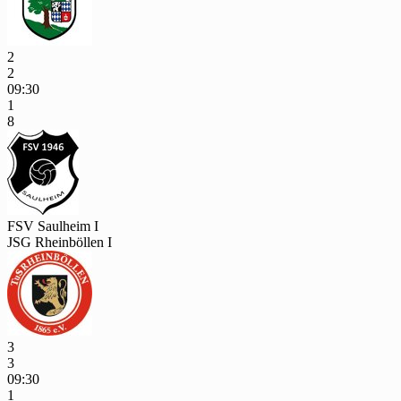
2
2
09:30
1
8
FSV Saulheim I
JSG Rheinböllen I
3
3
09:30
1