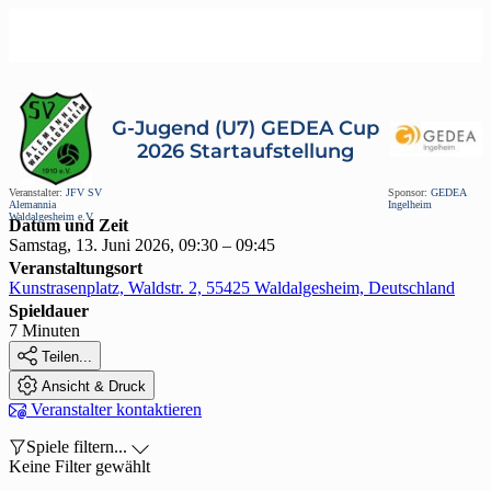
G-Jugend (U7) GEDEA Cup
2026 Startaufstellung
Veranstalter:
JFV SV
Sponsor:
GEDEA
Alemannia
Ingelheim
Waldalgesheim e.V.
Datum und Zeit
Samstag, 13. Juni 2026, 09:30 – 09:45
Veranstaltungsort
Kunstrasenplatz, Waldstr. 2, 55425 Waldalgesheim, Deutschland
Spieldauer
7 Minuten

Teilen...

Ansicht & Druck

Veranstalter kontaktieren

Spiele filtern...

Keine Filter gewählt