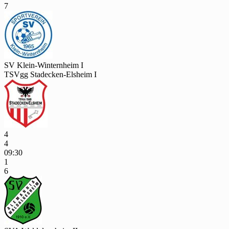
7
SV Klein-Winternheim I
TSVgg Stadecken-Elsheim I
4
4
09:30
1
6