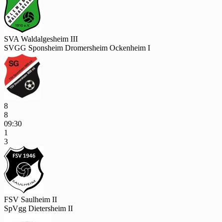
SVA Waldalgesheim III
SVGG Sponsheim Dromersheim Ockenheim I
8
8
09:30
1
3
FSV Saulheim II
SpVgg Dietersheim II