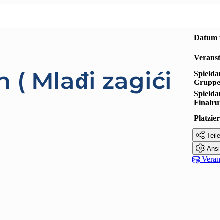
Datum 
Veranst
n ( Mlađi zagići
Spielda
Gruppe
Spielda
Finalr
Platzi

Teile

Ansi

Verans