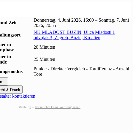
Donnerstag, 4. Juni 2026, 16:00 – Sonntag, 7. Juni
und Zeit
2026, 20:55
NK MLADOST BUZIN, Ulica Mladosti 1
altungsort
odvojak 3, Zagreb, Buzin, Kroatien
uer in
20 Minuten
nphase
uer in
25 Minuten
unde
Punkte - Direkter Vergleich - Tordifferenz - Anzahl
erungsmodus
Tore
n...
cht & Druck
talter kontaktieren
Werbung –
Ich möchte keine Werbung sehen