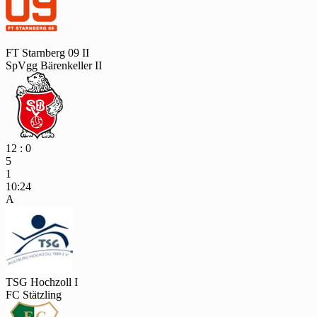
FT Starnberg 09 II
SpVgg Bärenkeller II
12 : 0
5
1
10:24
A
TSG Hochzoll I
FC Stätzling