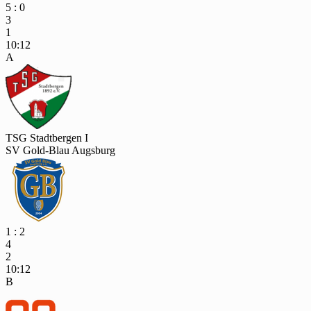
5 : 0
3
1
10:12
A
TSG Stadtbergen I
SV Gold-Blau Augsburg
1 : 2
4
2
10:12
B