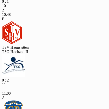
0 : 1
10
2
10:48
B
TSV Haunstetten
TSG Hochzoll II
0 : 2
11
1
11:00
A