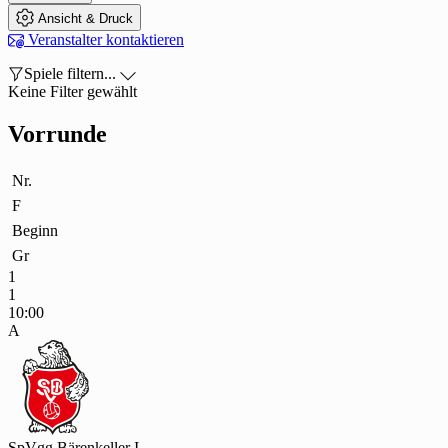

Ansicht & Druck

Veranstalter kontaktieren

Spiele filtern...

Keine Filter gewählt
Vorrunde
Nr.
F
Beginn
Gr
1
1
10:00
A
SpVgg Bärenkeller I