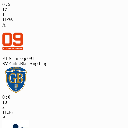
0 : 5
17
1
11:36
A
FT Starnberg 09 I
SV Gold-Blau Augsburg
0 : 0
18
2
11:36
B