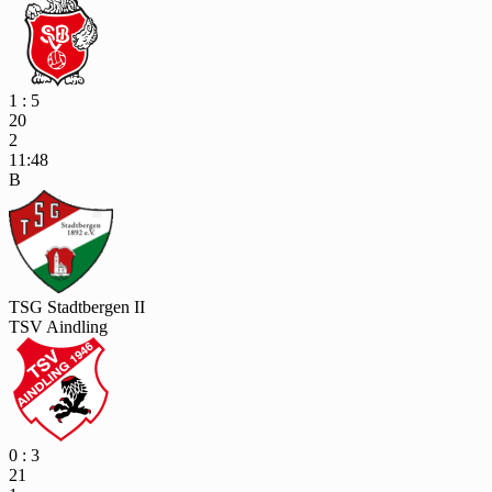
1 : 5
20
2
11:48
B
TSG Stadtbergen II
TSV Aindling
0 : 3
21