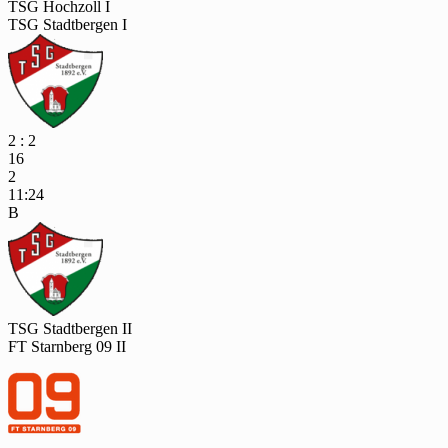
TSG Hochzoll I
TSG Stadtbergen I
2 : 2
16
2
11:24
B
TSG Stadtbergen II
FT Starnberg 09 II