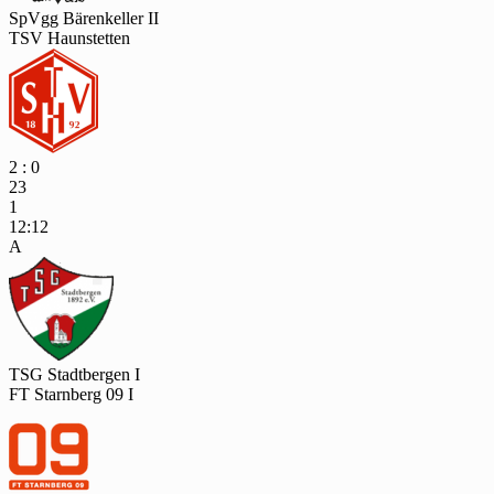
SpVgg Bärenkeller II
TSV Haunstetten
2 : 0
23
1
12:12
A
TSG Stadtbergen I
FT Starnberg 09 I