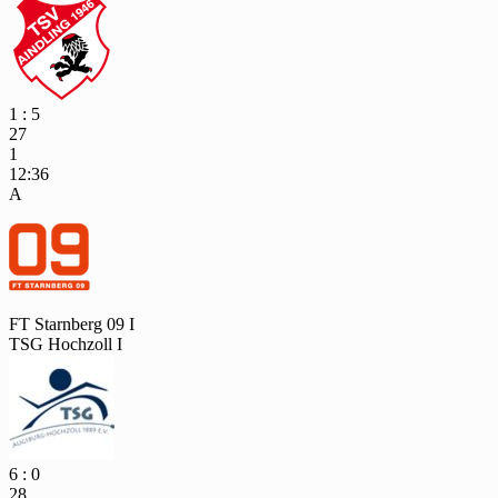
1 : 5
27
1
12:36
A
FT Starnberg 09 I
TSG Hochzoll I
6 : 0
28