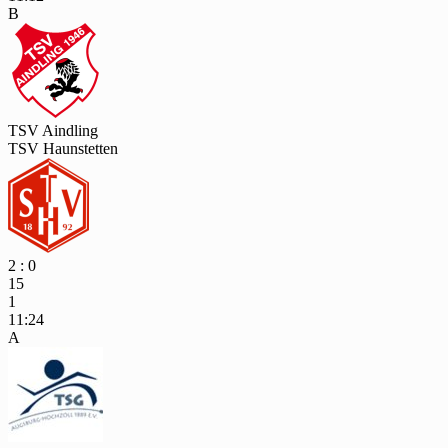
B
TSV Aindling
TSV Haunstetten
2 : 0
15
1
11:24
A