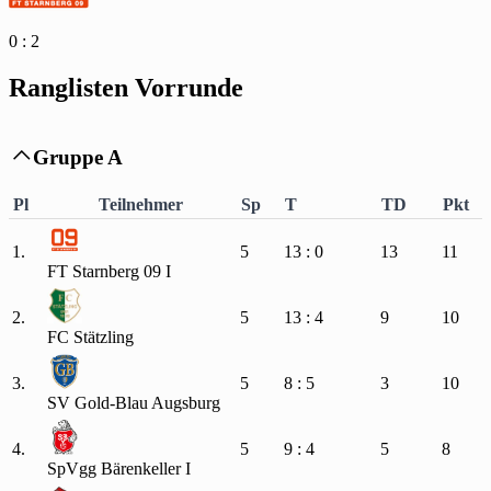
0 : 2
Ranglisten Vorrunde
Gruppe A

Pl
Teilnehmer
Sp
T
TD
Pkt
1.
5
13 : 0
13
11
FT Starnberg 09 I
2.
5
13 : 4
9
10
FC Stätzling
3.
5
8 : 5
3
10
SV Gold-Blau Augsburg
4.
5
9 : 4
5
8
SpVgg Bärenkeller I