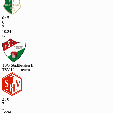
0 : 5
6
2
10:24
B
TSG Stadtbergen II
TSV Haunstetten
2 : 0
7
1
10:36