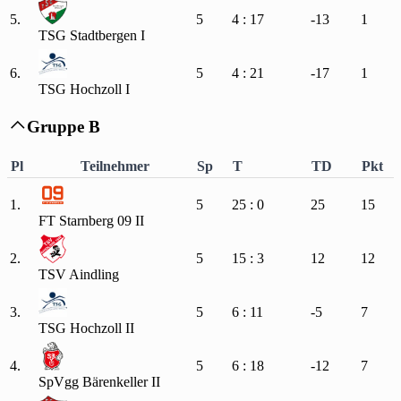
5.
5
4 : 17
-13
1
TSG Stadtbergen I
6.
5
4 : 21
-17
1
TSG Hochzoll I
Gruppe B

Pl
Teilnehmer
Sp
T
TD
Pkt
1.
5
25 : 0
25
15
FT Starnberg 09 II
2.
5
15 : 3
12
12
TSV Aindling
3.
5
6 : 11
-5
7
TSG Hochzoll II
4.
5
6 : 18
-12
7
SpVgg Bärenkeller II