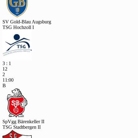
SV Gold-Blau Augsburg
TSG Hochzoll I
3 : 1
12
2
11:00
B
SpVgg Bärenkeller II
TSG Stadtbergen II