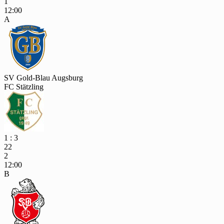
1
12:00
A
SV Gold-Blau Augsburg
FC Stätzling
1 : 3
22
2
12:00
B