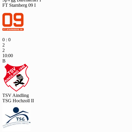
FT Starnberg 09 I
0 : 0
2
2
10:00
B
TSV Aindling
TSG Hochzoll II