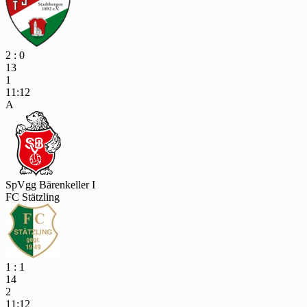
2 : 0
13
1
11:12
A
SpVgg Bärenkeller I
FC Stätzling
1 : 1
14
2
11:12