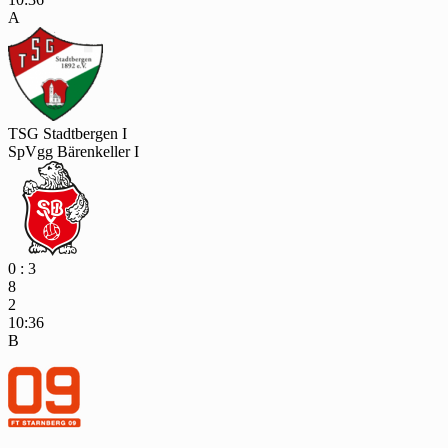
A
TSG Stadtbergen I
SpVgg Bärenkeller I
0 : 3
8
2
10:36
B