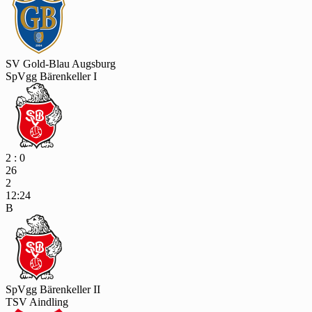
SV Gold-Blau Augsburg
SpVgg Bärenkeller I
2 : 0
26
2
12:24
B
SpVgg Bärenkeller II
TSV Aindling