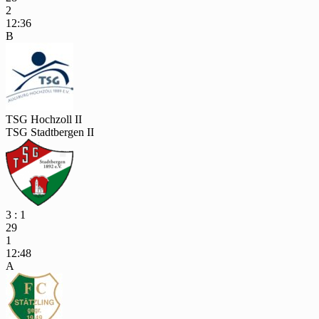
2
12:36
B
TSG Hochzoll II
TSG Stadtbergen II
3 : 1
29
1
12:48
A