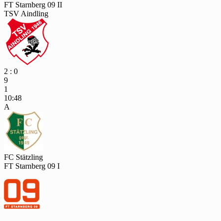
FT Starnberg 09 II
TSV Aindling
2 : 0
9
1
10:48
A
FC Stätzling
FT Starnberg 09 I