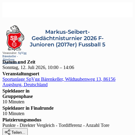
Markus-Seibert-
Gedächtnisturnier 2026 F-
Junioren (2017er) Fussball 5
Veranstalter:
SpVgg
Bärenkeller -
Abteilung
Datum und Zeit
Jugendfussball
Sonntag, 12. Juli 2026, 10:00 – 14:06
Veranstaltungsort
Sportanlage SpVgg Bärenkeller, Wildtaubenweg 13, 86156
Augsburg, Deutschland
Spieldauer in
Gruppenphase
10 Minuten
Spieldauer in Finalrunde
10 Minuten
Platzierungsmodus
Punkte - Direkter Vergleich - Tordifferenz - Anzahl Tore

Teilen...