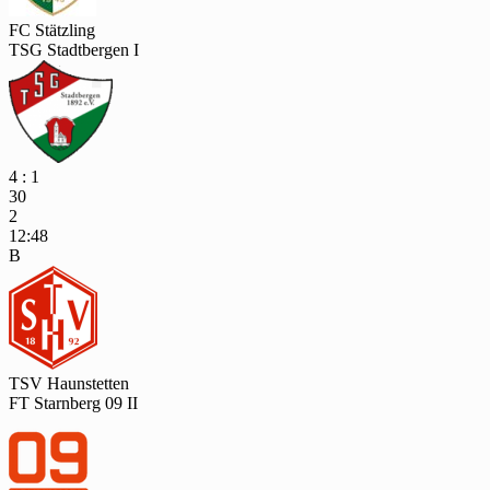
FC Stätzling
TSG Stadtbergen I
4 : 1
30
2
12:48
B
TSV Haunstetten
FT Starnberg 09 II