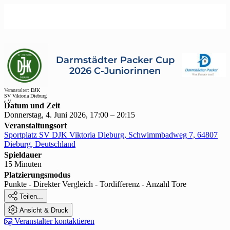
Darmstädter Packer Cup
2026 C-Juniorinnen
Veranstalter:
DJK
SV Viktoria Dieburg
e.V.
Datum und Zeit
Donnerstag, 4. Juni 2026, 17:00 – 20:15
Veranstaltungsort
Sportplatz SV DJK Viktoria Dieburg, Schwimmbadweg 7, 64807
Dieburg, Deutschland
Spieldauer
15 Minuten
Platzierungsmodus
Punkte - Direkter Vergleich - Tordifferenz - Anzahl Tore

Teilen...

Ansicht & Druck

Veranstalter kontaktieren