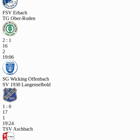
FSV Erbach
TG Ober-Roden
2 : 1
16
2
19:06
SG Wicking Offenbach
SV 1930 Langenselbold
1 : 0
17
1
19:24
TSV Aschbach