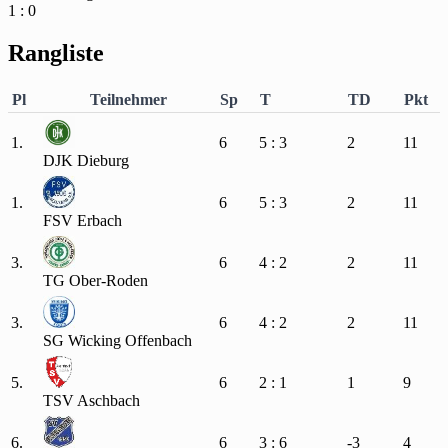
1 : 0
Rangliste
Pl
Teilnehmer
Sp
T
TD
Pkt
1.
6
5 : 3
2
11
DJK Dieburg
1.
6
5 : 3
2
11
FSV Erbach
3.
6
4 : 2
2
11
TG Ober-Roden
3.
6
4 : 2
2
11
SG Wicking Offenbach
5.
6
2 : 1
1
9
TSV Aschbach
6.
6
3 : 6
-3
4