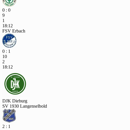
0 : 0
9
1
18:12
FSV Erbach
0 : 1
10
2
18:12
DJK Dieburg
SV 1930 Langenselbold
2 : 1