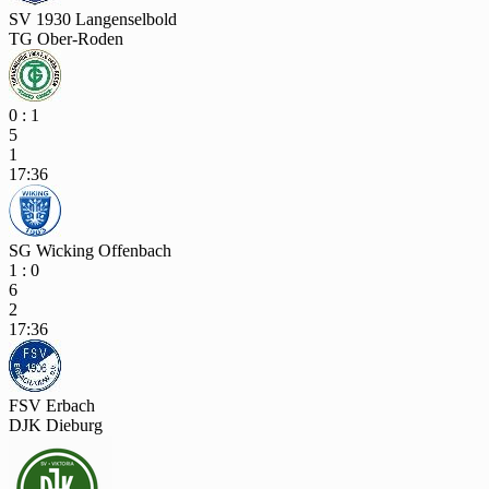
SV 1930 Langenselbold
TG Ober-Roden
0 : 1
5
1
17:36
SG Wicking Offenbach
1 : 0
6
2
17:36
FSV Erbach
DJK Dieburg