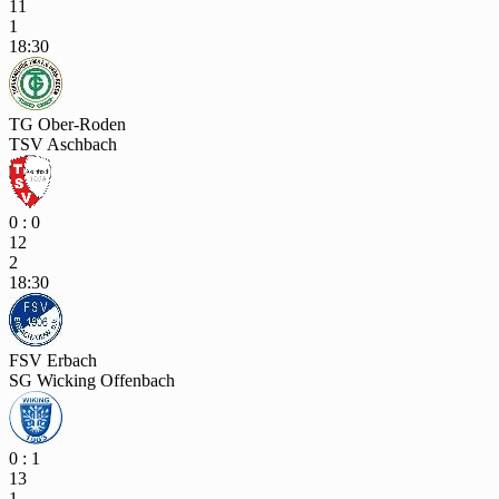
11
1
18:30
TG Ober-Roden
TSV Aschbach
0 : 0
12
2
18:30
FSV Erbach
SG Wicking Offenbach
0 : 1
13
1