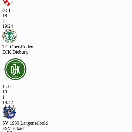
0 : 1
18
2
19:24
TG Ober-Roden
DJK Dieburg
1 : 0
19
1
19:42
SV 1930 Langenselbold
FSV Erbach