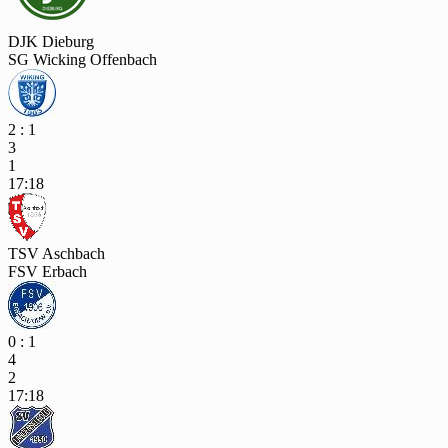
DJK Dieburg
SG Wicking Offenbach
2 : 1
3
1
17:18
TSV Aschbach
FSV Erbach
0 : 1
4
2
17:18