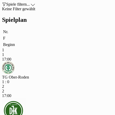

Spiele filtern...

Keine Filter gewählt
Spielplan
Nr.
F
Beginn
1
1
17:00
TG Ober-Roden
1 : 0
2
2
17:00