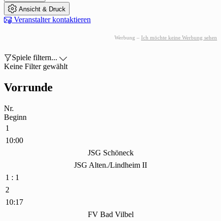

Ansicht & Druck

Veranstalter kontaktieren
Werbung –
Ich möchte keine Werbung sehen

Spiele filtern...

Keine Filter gewählt
Vorrunde
Nr.
Beginn
1
10:00
JSG Schöneck
JSG Alten./Lindheim II
1 : 1
2
10:17
FV Bad Vilbel