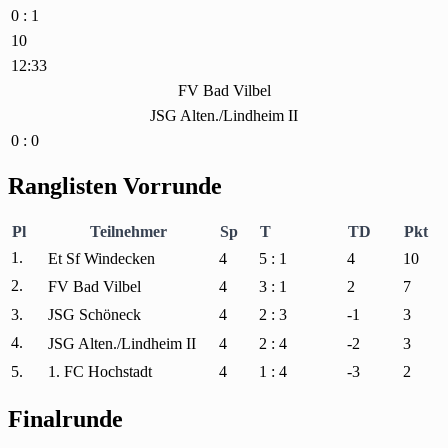
0 : 1
10
12:33
FV Bad Vilbel
JSG Alten./Lindheim II
0 : 0
Ranglisten Vorrunde
Pl
Teilnehmer
Sp
T
TD
Pkt
1.
Et Sf Windecken
4
5 : 1
4
10
2.
FV Bad Vilbel
4
3 : 1
2
7
3.
JSG Schöneck
4
2 : 3
-1
3
4.
JSG Alten./Lindheim II
4
2 : 4
-2
3
5.
1. FC Hochstadt
4
1 : 4
-3
2
Finalrunde