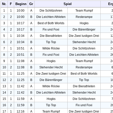
Nr.
F
Beginn
Gr
Spiel
Er
1
1
10:00
A
Die Schlitzohren
Team Rumpf
2
2
10:00
B
Die Leichten Athleten
Resterampe
1
3
1
10:17
A
Best of Both Worlds
Hogks
4
2
10:17
B
Fix und Foxi
Die Bärenfänger
2
5
1
10:34
A
Die Bierathleten
Die Zwei lustigen Drei
1
6
2
10:34
B
Tip Top
Stehender Hecht
2
7
1
10:51
A
Wilde Röcke
Die Schlitzohren
2
8
2
10:51
B
Fix und Foxi
Die Leichten Athleten
2
9
1
11:08
A
Hogks
Team Rumpf
2
10
2
11:08
B
Stehender Hecht
Resterampe
11
1
11:25
A
Die Zwei lustigen Drei
Best of Both Worlds
12
2
11:25
B
Die Bärenfänger
Tip Top
1
13
1
11:42
A
Wilde Röcke
Die Bierathleten
2
14
2
11:42
B
Die Leichten Athleten
Stehender Hecht
2
15
1
11:59
A
Hogks
Die Schlitzohren
16
2
11:59
B
Tip Top
Fix und Foxi
2
17
1
12:16
A
Team Rumpf
Die Zwei lustigen Drei
2