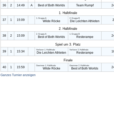
36
2
14:49
A
Best of Both Worlds
Team Rumpf
2
1. Halbfinale
1. Gruppe A
2. Gruppe B
37
1
15:09
Wilde Röcke
Die Leichten Athleten
2. Halbfinale
2. Gruppe A
1. Gruppe B
38
2
15:09
2
Best of Both Worlds
Resterampe
Spiel um 3. Platz
Verlierer
1. Halbfinale
Verlierer
2. Halbfinale
39
1
15:34
1
Die Leichten Athleten
Resterampe
Finale
Gewinner
1. Halbfinale
Gewinner
2. Halbfinale
40
1
15:59
2
Wilde Röcke
Best of Both Worlds
Ganzes Turnier anzeigen