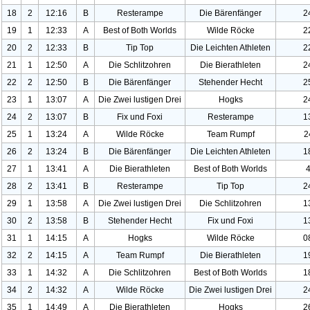
18
2
12:16
B
Resterampe
Die Bärenfänger
2
19
1
12:33
A
Best of Both Worlds
Wilde Röcke
2
20
2
12:33
B
Tip Top
Die Leichten Athleten
2
21
1
12:50
A
Die Schlitzohren
Die Bierathleten
2
22
2
12:50
B
Die Bärenfänger
Stehender Hecht
2
23
1
13:07
A
Die Zwei lustigen Drei
Hogks
2
24
2
13:07
B
Fix und Foxi
Resterampe
1
25
1
13:24
A
Wilde Röcke
Team Rumpf
2
26
2
13:24
B
Die Bärenfänger
Die Leichten Athleten
1
27
1
13:41
A
Die Bierathleten
Best of Both Worlds
28
2
13:41
B
Resterampe
Tip Top
2
29
1
13:58
A
Die Zwei lustigen Drei
Die Schlitzohren
1
30
2
13:58
B
Stehender Hecht
Fix und Foxi
1
31
1
14:15
A
Hogks
Wilde Röcke
0
32
2
14:15
A
Team Rumpf
Die Bierathleten
1
33
1
14:32
A
Die Schlitzohren
Best of Both Worlds
1
34
2
14:32
A
Wilde Röcke
Die Zwei lustigen Drei
2
35
1
14:49
A
Die Bierathleten
Hogks
2