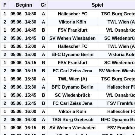
F
Beginn
Gr
Spiel
1
05.06. 14:30
A
Hallescher FC
TSG Burg Gret
2
05.06. 14:30
A
Viktoria Köln
TWL Wien (A
1
05.06. 14:45
B
FSV Frankfurt
Vf
L Osnabrü
2
05.06. 14:45
B
SV Wehen Wiesbaden
SC Wiedenbrü
1
05.06. 15:00
A
Hallescher FC
TWL Wien (A
2
05.06. 15:00
A
BFC Dynamo Berlin
Viktoria Köl
1
05.06. 15:15
B
FSV Frankfurt
SC Wiedenbrü
2
05.06. 15:15
B
FC Carl Zeiss Jena
SV Wehen Wiesb
1
05.06. 15:30
A
TWL Wien (A)
TSG Burg Gret
2
05.06. 15:30
A
BFC Dynamo Berlin
Hallescher F
1
05.06. 15:45
B
SC Wiedenbrück
Vf
L Osnabrü
2
05.06. 15:45
B
FC Carl Zeiss Jena
FSV Frankfur
1
05.06. 16:00
A
Viktoria Köln
Hallescher F
2
05.06. 16:00
A
TSG Burg Gretesch
BFC Dynamo Be
1
05.06. 16:15
B
SV Wehen Wiesbaden
FSV Frankfur