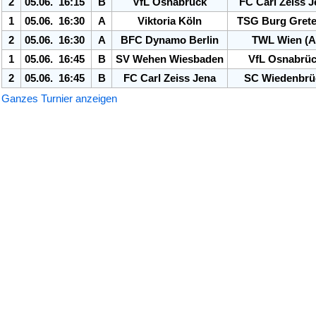
2
05.06. 16:15
B
Vf
L Osnabrück
FC Carl Zeiss 
1
05.06. 16:30
A
Viktoria Köln
TSG Burg Gret
2
05.06. 16:30
A
BFC Dynamo Berlin
TWL Wien (A
1
05.06. 16:45
B
SV Wehen Wiesbaden
Vf
L Osnabrü
2
05.06. 16:45
B
FC Carl Zeiss Jena
SC Wiedenbrü
Ganzes Turnier anzeigen