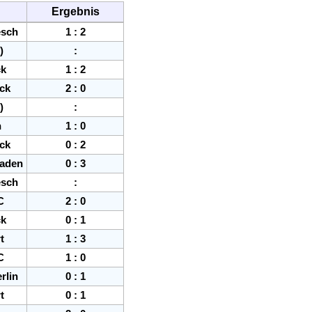
Ergebnis
esch
1
:
2
)
:
ck
1
:
2
ck
2
:
0
)
:
n
1
:
0
ck
0
:
2
aden
0
:
3
esch
:
C
2
:
0
ck
0
:
1
t
1
:
3
C
1
:
0
rlin
0
:
1
t
0
:
1