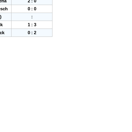
Jena
2
:
0
esch
0
:
0
)
:
ck
1
:
3
ck
0
:
2