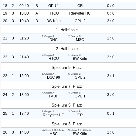
18
2
09:40
B
GPU
1
CR
0
:
0
19
3
10:00
A
HTCU
Rheydter HC
0
:
0
20
3
10:40
B
BW Köln
GPU
2
3
:
0
1. Halbfinale
1. Gruppe A
2. Gruppe B
21
3
11:20
2
:
0
DHC
MSC
2. Halbfinale
2. Gruppe A
1. Gruppe B
22
3
11:40
3
:
0
HTCU
BW Köln
Spiel um 9. Platz
5. Gruppe A
5. Gruppe B
23
1
13:00
3
:
1
DSC
99
GPU
2
Spiel um 7. Platz
4. Gruppe A
4. Gruppe B
24
2
13:00
3
:
0
TV JH
GPU
1
Spiel um 5. Platz
3. Gruppe A
3. Gruppe B
25
1
13:40
0
:
1
Rheydter HC
CR
Spiel um 3. Platz
Verlierer
1. Halbfinale
Verlierer
2. Halbfinale
26
3
14:00
1
:
0
MSC
BW Köln