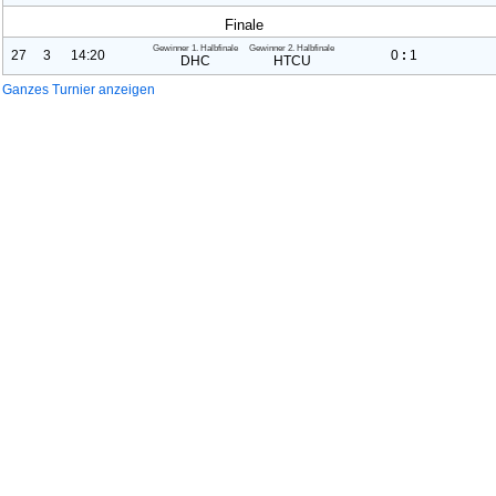
Finale
Gewinner
1. Halbfinale
Gewinner
2. Halbfinale
27
3
14:20
0
:
1
DHC
HTCU
Ganzes Turnier anzeigen