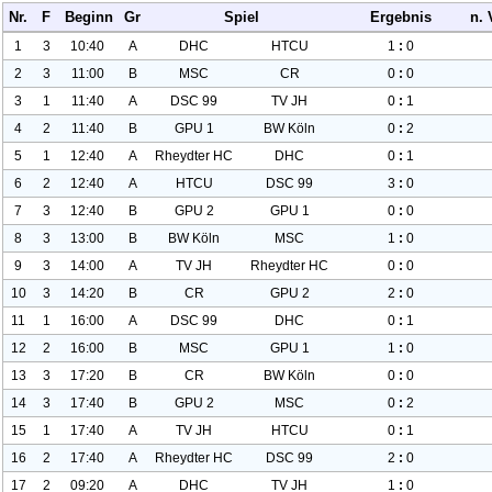
Nr.
F
Beginn
Gr
Spiel
Ergebnis
n. 
1
3
10:40
A
DHC
HTCU
1
:
0
2
3
11:00
B
MSC
CR
0
:
0
3
1
11:40
A
DSC
99
TV JH
0
:
1
4
2
11:40
B
GPU
1
BW Köln
0
:
2
5
1
12:40
A
Rheydter HC
DHC
0
:
1
6
2
12:40
A
HTCU
DSC
99
3
:
0
7
3
12:40
B
GPU
2
GPU
1
0
:
0
8
3
13:00
B
BW Köln
MSC
1
:
0
9
3
14:00
A
TV JH
Rheydter HC
0
:
0
10
3
14:20
B
CR
GPU
2
2
:
0
11
1
16:00
A
DSC
99
DHC
0
:
1
12
2
16:00
B
MSC
GPU
1
1
:
0
13
3
17:20
B
CR
BW Köln
0
:
0
14
3
17:40
B
GPU
2
MSC
0
:
2
15
1
17:40
A
TV JH
HTCU
0
:
1
16
2
17:40
A
Rheydter HC
DSC
99
2
:
0
17
2
09:20
A
DHC
TV JH
1
:
0