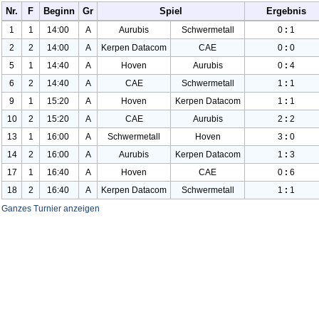
Nr.
F
Beginn
Gr
Spiel
Ergebnis
1
1
14:00
A
Aurubis
Schwermetall
0
:
1
2
2
14:00
A
Kerpen Datacom
CAE
0
:
0
5
1
14:40
A
Hoven
Aurubis
0
:
4
6
2
14:40
A
CAE
Schwermetall
1
:
1
9
1
15:20
A
Hoven
Kerpen Datacom
1
:
1
10
2
15:20
A
CAE
Aurubis
2
:
2
13
1
16:00
A
Schwermetall
Hoven
3
:
0
14
2
16:00
A
Aurubis
Kerpen Datacom
1
:
3
17
1
16:40
A
Hoven
CAE
0
:
6
18
2
16:40
A
Kerpen Datacom
Schwermetall
1
:
1
Ganzes Turnier anzeigen