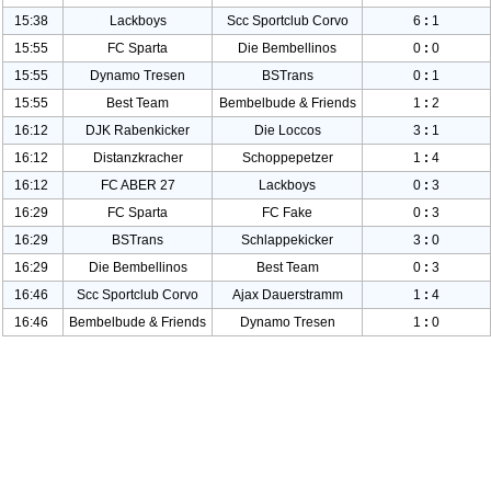
15:38
Lackboys
Scc Sportclub Corvo
6
:
1
15:55
FC Sparta
Die Bembellinos
0
:
0
15:55
Dynamo Tresen
BSTrans
0
:
1
15:55
Best Team
Bembelbude & Friends
1
:
2
16:12
DJK Rabenkicker
Die Loccos
3
:
1
16:12
Distanzkrache
r
Schoppepetzer
1
:
4
16:12
FC ABER
27
Lackboys
0
:
3
16:29
FC Sparta
FC Fake
0
:
3
16:29
BSTrans
Schlappekicke
r
3
:
0
16:29
Die Bembellinos
Best Team
0
:
3
16:46
Scc Sportclub Corvo
Ajax Dauerstramm
1
:
4
16:46
Bembelbude & Friends
Dynamo Tresen
1
:
0