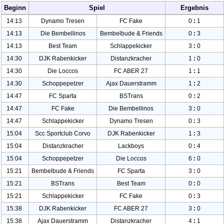
Beginn
Spiel
Ergebnis
14:13
Dynamo Tresen
FC Fake
0
:
1
14:13
Die Bembellinos
Bembelbude & Friends
0
:
3
14:13
Best Team
Schlappekicke
r
3
:
0
14:30
DJK Rabenkicker
Distanzkrache
r
1
:
0
14:30
Die Loccos
FC ABER
27
1
:
1
14:30
Schoppepetzer
Ajax Dauerstramm
1
:
2
14:47
FC Sparta
BSTrans
0
:
2
14:47
FC Fake
Die Bembellinos
3
:
0
14:47
Schlappekicke
r
Dynamo Tresen
0
:
3
15:04
Scc Sportclub Corvo
DJK Rabenkicker
1
:
3
15:04
Distanzkrache
r
Lackboys
0
:
4
15:04
Schoppepetzer
Die Loccos
6
:
0
15:21
Bembelbude & Friends
FC Sparta
3
:
0
15:21
BSTrans
Best Team
0
:
0
15:21
Schlappekicke
r
FC Fake
0
:
3
15:38
DJK Rabenkicker
FC ABER
27
3
:
0
15:38
Ajax Dauerstramm
Distanzkrache
r
4
:
1