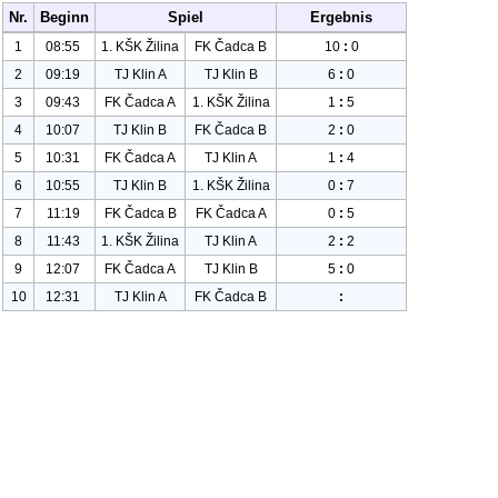
Nr.
Beginn
Spiel
Ergebnis
1
08:55
1. KŠK Žilina
FK Čadca B
10
:
0
2
09:19
TJ Klin A
TJ Klin B
6
:
0
3
09:43
FK Čadca A
1. KŠK Žilina
1
:
5
4
10:07
TJ Klin B
FK Čadca B
2
:
0
5
10:31
FK Čadca A
TJ Klin A
1
:
4
6
10:55
TJ Klin B
1. KŠK Žilina
0
:
7
7
11:19
FK Čadca B
FK Čadca A
0
:
5
8
11:43
1. KŠK Žilina
TJ Klin A
2
:
2
9
12:07
FK Čadca A
TJ Klin B
5
:
0
10
12:31
TJ Klin A
FK Čadca B
: