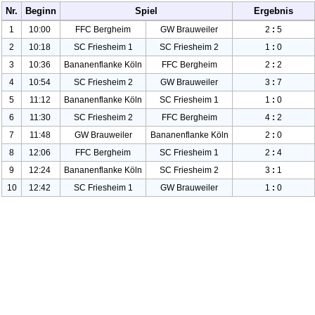
Nr.
Beginn
Spiel
Ergebnis
1
10:00
FFC Bergheim
GW Brauweiler
2
:
5
2
10:18
SC Friesheim
1
SC Friesheim
2
1
:
0
3
10:36
Bananenflanke
Köln
FFC Bergheim
2
:
2
4
10:54
SC Friesheim
2
GW Brauweiler
3
:
7
5
11:12
Bananenflanke
Köln
SC Friesheim
1
1
:
0
6
11:30
SC Friesheim
2
FFC Bergheim
4
:
2
7
11:48
GW Brauweiler
Bananenflanke
Köln
2
:
0
8
12:06
FFC Bergheim
SC Friesheim
1
2
:
4
9
12:24
Bananenflanke
Köln
SC Friesheim
2
3
:
1
10
12:42
SC Friesheim
1
GW Brauweiler
1
:
0