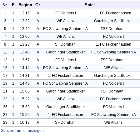
Nr.
F
Beginn
Gr
Spiel
1
1
12:15
A
FC Volders I
1. FC Frickenhause
n
3
1
12:32
A
WB Allianz
Garchinger Stadtkicker
5
1
12:49
A
FC Schwabing Senioren A
TSF Dornhan II
7
1
13:06
A
WB Allianz
FC Volders I
9
1
13:23
A
TSF Dornhan II
1. FC Frickenhause
n
11
1
13:40
A
Garchinger Stadtkicker
FC Schwabing Senioren A
13
1
13:57
A
FC Volders I
TSF Dornhan II
15
1
14:14
A
FC Schwabing Senioren A
WB Allianz
17
1
14:31
A
1. FC Frickenhause
n
Garchinger Stadtkicker
19
1
14:48
A
FC Schwabing Senioren A
FC Volders I
21
1
15:05
A
Garchinger Stadtkicker
TSF Dornhan II
23
1
15:22
A
WB Allianz
1. FC Frickenhause
n
25
1
15:39
A
Garchinger Stadtkicker
FC Volders I
27
1
15:56
A
1. FC Frickenhause
n
FC Schwabing Senioren A
29
1
16:13
A
TSF Dornhan II
WB Allianz
Ganzes Turnier anzeigen