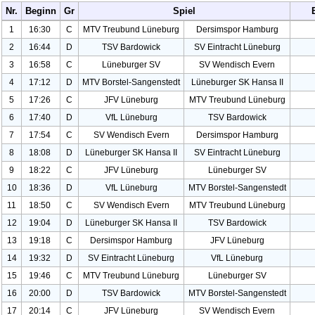
Nr.
Beginn
Gr
Spiel
1
16:30
C
MTV Treubund Lüneburg
Dersimspor Hamburg
2
16:44
D
TSV Bardowick
SV Eintracht Lüneburg
3
16:58
C
Lüneburger SV
SV Wendisch Evern
4
17:12
D
MTV Borstel-Sangenstedt
Lüneburger SK Hansa II
5
17:26
C
JFV Lüneburg
MTV Treubund Lüneburg
6
17:40
D
Vf
L Lüneburg
TSV Bardowick
7
17:54
C
SV Wendisch Evern
Dersimspor Hamburg
8
18:08
D
Lüneburger SK Hansa II
SV Eintracht Lüneburg
9
18:22
C
JFV Lüneburg
Lüneburger SV
10
18:36
D
Vf
L Lüneburg
MTV Borstel-Sangenstedt
11
18:50
C
SV Wendisch Evern
MTV Treubund Lüneburg
12
19:04
D
Lüneburger SK Hansa II
TSV Bardowick
13
19:18
C
Dersimspor Hamburg
JFV Lüneburg
14
19:32
D
SV Eintracht Lüneburg
Vf
L Lüneburg
15
19:46
C
MTV Treubund Lüneburg
Lüneburger SV
16
20:00
D
TSV Bardowick
MTV Borstel-Sangenstedt
17
20:14
C
JFV Lüneburg
SV Wendisch Evern