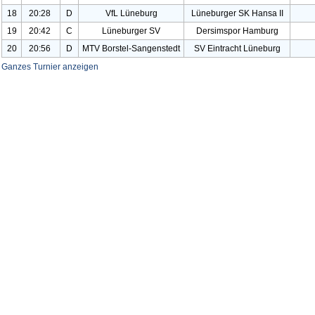
18
20:28
D
Vf
L Lüneburg
Lüneburger SK Hansa II
19
20:42
C
Lüneburger SV
Dersimspor Hamburg
20
20:56
D
MTV Borstel-Sangenstedt
SV Eintracht Lüneburg
Ganzes Turnier anzeigen