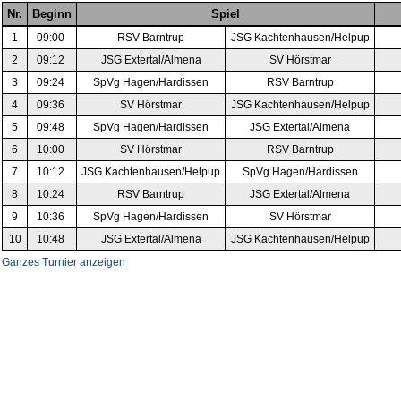
Nr.
Beginn
Spiel
1
09:00
RSV Barntrup
JSG Kachtenhause
n/Helpup
2
09:12
JSG Extertal/Almena
SV Hörstmar
3
09:24
Sp
Vg Hagen/Hardissen
RSV Barntrup
4
09:36
SV Hörstmar
JSG Kachtenhause
n/Helpup
5
09:48
Sp
Vg Hagen/Hardissen
JSG Extertal/Almena
6
10:00
SV Hörstmar
RSV Barntrup
7
10:12
JSG Kachtenhause
n/Helpup
Sp
Vg Hagen/Hardissen
8
10:24
RSV Barntrup
JSG Extertal/Almena
9
10:36
Sp
Vg Hagen/Hardissen
SV Hörstmar
10
10:48
JSG Extertal/Almena
JSG Kachtenhause
n/Helpup
Ganzes Turnier anzeigen