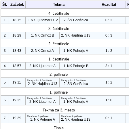
Št.
Začetek
Tekma
Rezultat
4. četrtfinale
1
18:15
1. NK Ljutomer U
12
2. ŠN Gorišnica
0
:
2
3. četrtfinale
2
18:29
1. NK Ormož B
2. NK Hajdina U
13
0
:
3
2. četrtfinale
3
18:43
2. NK Ormož A
1. NK Pohorje A
1
:
2
1. četrtfinale
4
18:57
2. NK Ljutomer A
1. NK Pohorje B
3
:
1
2. polfinale
Zmagovalec
3. četrtfinale
Zmagovalec
4. četrtfinale
5
19:11
1
:
2
2. NK Hajdina U
13
2. ŠN Gorišnica
1. polfinale
Zmagovalec
1. četrtfinale
Zmagovalec
2. četrtfinale
6
19:25
1
:
0
2. NK Ljutomer A
1. NK Pohorje A
Tekma za 3. mesto
Poraženec
1. polfinale
Poraženec
2. polfinale
7
19:39
0
:
1
1. NK Pohorje A
2. NK Hajdina U
13
Finale