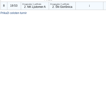
Zmagovalec
1. polfinale
Zmagovalec
2. polfinale
8
19:53
:
2. NK Ljutomer A
2. ŠN Gorišnica
Prikaži celoten turnir