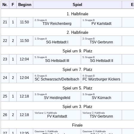
Nr.
F
Beginn
Spiel
E
1. Halbfinale
2. Gruppe A
1. Gruppe B
21
1
11:50
TSV Reichenberg
FV Karlstadt
2. Halbfinale
1. Gruppe A
2. Gruppe B
22
2
11:50
SG Hettstadt I
TSV Gerbrunn
Spiel um 9. Platz
5. Gruppe A
5. Gruppe B
23
1
12:04
SG Hettstadt III
SG Hettstadt II
Spiel um 7. Platz
4. Gruppe A
4. Gruppe B
24
2
12:04
SC Schwarzach/Dettelbach
FC Würzburger Kickers
Spiel um 5. Platz
3. Gruppe A
3. Gruppe B
25
1
12:18
SV Heidingsfeld
SV Kürnach
Spiel um 3. Platz
Verlierer
1. Halbfinale
Verlierer
2. Halbfinale
26
2
12:18
FV Karlstadt
TSV Gerbrunn
Finale
Gewinner
1. Halbfinale
Gewinner
2. Halbfinale
27
1
12:35