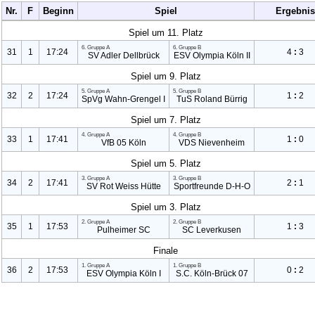
Nr.
F
Beginn
Spiel
Ergebnis
Spiel um 11. Platz
6. Gruppe A
6. Gruppe B
31
1
17:24
4
:
3
SV Adler Dellbrück
ESV Olympia Köln II
Spiel um 9. Platz
5. Gruppe A
5. Gruppe B
32
2
17:24
1
:
2
Sp
Vg Wahn-Grengel I
Tu
S Roland Bürrig
Spiel um 7. Platz
4. Gruppe A
4. Gruppe B
33
1
17:41
1
:
0
Vf
B
05 Köln
VDS Nievenheim
Spiel um 5. Platz
3. Gruppe A
3. Gruppe B
34
2
17:41
2
:
1
SV Rot Weiss Hütte
Sportfreunde
D-H-O
Spiel um 3. Platz
2. Gruppe A
2. Gruppe B
35
1
17:53
1
:
3
Pulheimer SC
SC Leverkusen
Finale
1. Gruppe A
1. Gruppe B
36
2
17:53
0
:
2
ESV Olympia Köln I
S.C. Köln-Brück
07