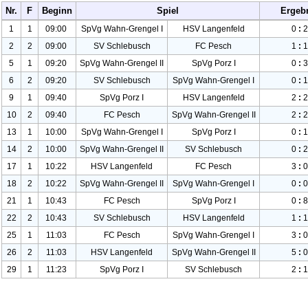
Nr.
F
Beginn
Spiel
Ergeb
1
1
09:00
Sp
Vg Wahn-Grengel I
HSV Langenfeld
0
:
2
2
2
09:00
SV Schlebusch
FC Pesch
1
:
1
5
1
09:20
Sp
Vg Wahn-Grengel II
Sp
Vg Porz I
0
:
3
6
2
09:20
SV Schlebusch
Sp
Vg Wahn-Grengel I
0
:
1
9
1
09:40
Sp
Vg Porz I
HSV Langenfeld
2
:
2
10
2
09:40
FC Pesch
Sp
Vg Wahn-Grengel II
2
:
2
13
1
10:00
Sp
Vg Wahn-Grengel I
Sp
Vg Porz I
0
:
1
14
2
10:00
Sp
Vg Wahn-Grengel II
SV Schlebusch
0
:
2
17
1
10:22
HSV Langenfeld
FC Pesch
3
:
0
18
2
10:22
Sp
Vg Wahn-Grengel II
Sp
Vg Wahn-Grengel I
0
:
0
21
1
10:43
FC Pesch
Sp
Vg Porz I
0
:
8
22
2
10:43
SV Schlebusch
HSV Langenfeld
1
:
1
25
1
11:03
FC Pesch
Sp
Vg Wahn-Grengel I
3
:
0
26
2
11:03
HSV Langenfeld
Sp
Vg Wahn-Grengel II
5
:
0
29
1
11:23
Sp
Vg Porz I
SV Schlebusch
2
:
1