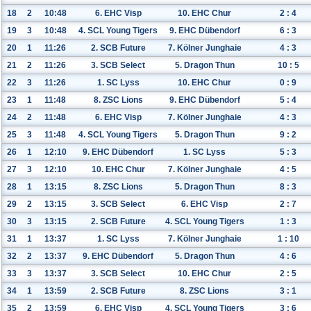
18
2
10:48
6. EHC Visp
10. EHC Chur
2
:
4
19
3
10:48
4. SCL Young Tigers
9. EHC Dübendorf
6
:
3
20
1
11:26
2. SCB Future
7. Kölner Junghaie
4
:
3
21
2
11:26
3. SCB Select
5. Dragon Thun
10
:
5
22
3
11:26
1. SC Lyss
10. EHC Chur
0
:
9
23
1
11:48
8. ZSC Lions
9. EHC Dübendorf
5
:
4
24
2
11:48
6. EHC Visp
7. Kölner Junghaie
4
:
3
25
3
11:48
4. SCL Young Tigers
5. Dragon Thun
9
:
2
26
1
12:10
9. EHC Dübendorf
1. SC Lyss
5
:
3
27
3
12:10
10. EHC Chur
7. Kölner Junghaie
4
:
5
28
1
13:15
8. ZSC Lions
5. Dragon Thun
8
:
3
29
2
13:15
3. SCB Select
6. EHC Visp
2
:
7
30
3
13:15
2. SCB Future
4. SCL Young Tigers
1
:
3
31
1
13:37
1. SC Lyss
7. Kölner Junghaie
1
:
10
32
2
13:37
9. EHC Dübendorf
5. Dragon Thun
4
:
6
33
3
13:37
3. SCB Select
10. EHC Chur
2
:
5
34
1
13:59
2. SCB Future
8. ZSC Lions
3
:
1
35
2
13:59
6. EHC Visp
4. SCL Young Tigers
3
:
6