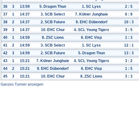
36
3
13:59
5. Dragon Thun
1. SC Lyss
2
:
5
37
1
14:37
3. SCB Select
7. Kölner Junghaie
0
:
9
38
2
14:37
2. SCB Future
9. EHC Dübendorf
10
:
3
39
3
14:37
10. EHC Chur
4. SCL Young Tigers
3
:
5
40
1
14:59
8. ZSC Lions
6. EHC Visp
1
:
3
41
2
14:59
3. SCB Select
1. SC Lyss
12
:
1
42
3
14:59
2. SCB Future
5. Dragon Thun
13
:
3
43
1
15:21
7. Kölner Junghaie
4. SCL Young Tigers
3
:
2
44
2
15:21
9. EHC Dübendorf
6. EHC Visp
1
:
5
45
3
15:21
10. EHC Chur
8. ZSC Lions
3
:
3
Ganzes Turnier anzeigen