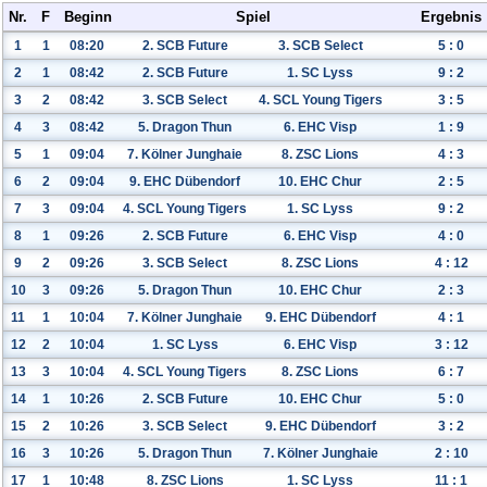
Nr.
F
Beginn
Spiel
Ergebnis
1
1
08:20
2. SCB Future
3. SCB Select
5
:
0
2
1
08:42
2. SCB Future
1. SC Lyss
9
:
2
3
2
08:42
3. SCB Select
4. SCL Young Tigers
3
:
5
4
3
08:42
5. Dragon Thun
6. EHC Visp
1
:
9
5
1
09:04
7. Kölner Junghaie
8. ZSC Lions
4
:
3
6
2
09:04
9. EHC Dübendorf
10. EHC Chur
2
:
5
7
3
09:04
4. SCL Young Tigers
1. SC Lyss
9
:
2
8
1
09:26
2. SCB Future
6. EHC Visp
4
:
0
9
2
09:26
3. SCB Select
8. ZSC Lions
4
:
12
10
3
09:26
5. Dragon Thun
10. EHC Chur
2
:
3
11
1
10:04
7. Kölner Junghaie
9. EHC Dübendorf
4
:
1
12
2
10:04
1. SC Lyss
6. EHC Visp
3
:
12
13
3
10:04
4. SCL Young Tigers
8. ZSC Lions
6
:
7
14
1
10:26
2. SCB Future
10. EHC Chur
5
:
0
15
2
10:26
3. SCB Select
9. EHC Dübendorf
3
:
2
16
3
10:26
5. Dragon Thun
7. Kölner Junghaie
2
:
10
17
1
10:48
8. ZSC Lions
1. SC Lyss
11
:
1