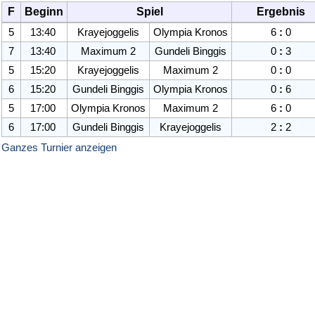
F
Beginn
Spiel
Ergebnis
5
13:40
Krayejoggelis
Olympia Kronos
6
:
0
7
13:40
Maximum
2
Gundeli Binggis
0
:
3
5
15:20
Krayejoggelis
Maximum
2
0
:
0
6
15:20
Gundeli Binggis
Olympia Kronos
0
:
6
5
17:00
Olympia Kronos
Maximum
2
6
:
0
6
17:00
Gundeli Binggis
Krayejoggelis
2
:
2
Ganzes Turnier anzeigen