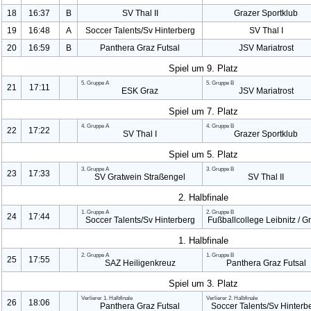
18
16:37
B
SV Thal II
Grazer Sportklub
19
16:48
A
Soccer Talents/Sv Hinterberg
SV Thal I
20
16:59
B
Panthera Graz Futsal
JSV Mariatrost
Spiel um 9. Platz
5. Gruppe A
5. Gruppe B
21
17:11
ESK Graz
JSV Mariatrost
Spiel um 7. Platz
4. Gruppe A
4. Gruppe B
22
17:22
SV Thal I
Grazer Sportklub
Spiel um 5. Platz
3. Gruppe A
3. Gruppe B
23
17:33
SV Gratwein Straßengel
SV Thal II
2. Halbfinale
1. Gruppe A
2. Gruppe B
24
17:44
Soccer Talents/Sv Hinterberg
Fußballcollege
Leibnitz / Gr
1. Halbfinale
2. Gruppe A
1. Gruppe B
25
17:55
SAZ Heiligenkreu
z
Panthera Graz Futsal
Spiel um 3. Platz
Verlierer
1. Halbfinale
Verlierer
2. Halbfinale
26
18:06
Panthera Graz Futsal
Soccer Talents/Sv Hinterb