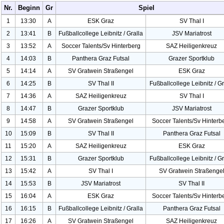
Nr.
Beginn
Gr
Spiel
1
13:30
A
ESK Graz
SV Thal I
2
13:41
B
Fußballcollege
Leibnitz / Gralla
JSV Mariatrost
3
13:52
A
Soccer Talents/Sv Hinterberg
SAZ Heiligenkreu
z
4
14:03
B
Panthera Graz Futsal
Grazer Sportklub
5
14:14
A
SV Gratwein Straßengel
ESK Graz
6
14:25
B
SV Thal II
Fußballcollege
Leibnitz / Gr
7
14:36
A
SAZ Heiligenkreu
z
SV Thal I
8
14:47
B
Grazer Sportklub
JSV Mariatrost
9
14:58
A
SV Gratwein Straßengel
Soccer Talents/Sv Hinterb
10
15:09
B
SV Thal II
Panthera Graz Futsal
11
15:20
A
SAZ Heiligenkreu
z
ESK Graz
12
15:31
B
Grazer Sportklub
Fußballcollege
Leibnitz / Gr
13
15:42
A
SV Thal I
SV Gratwein Straßenge
14
15:53
B
JSV Mariatrost
SV Thal II
15
16:04
A
ESK Graz
Soccer Talents/Sv Hinterb
16
16:15
B
Fußballcollege
Leibnitz / Gralla
Panthera Graz Futsal
17
16:26
A
SV Gratwein Straßengel
SAZ Heiligenkreu
z