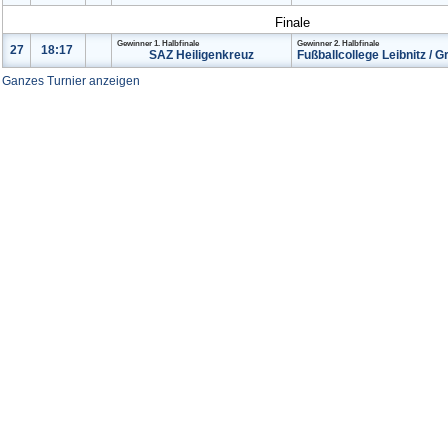
Finale
Gewinner
1. Halbfinale
Gewinner
2. Halbfinale
27
18:17
SAZ Heiligenkreu
z
Fußballcollege
Leibnitz / G
Ganzes Turnier anzeigen