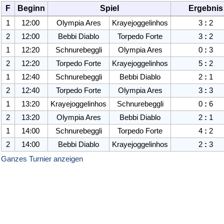
F
Beginn
Spiel
Ergebnis
1
12:00
Olympia Ares
Krayejoggelin
hos
3
:
2
2
12:00
Bebbi Diablo
Torpedo Forte
3
:
2
1
12:20
Schnurebeggli
Olympia Ares
0
:
3
2
12:20
Torpedo Forte
Krayejoggelin
hos
5
:
2
1
12:40
Schnurebeggli
Bebbi Diablo
2
:
1
2
12:40
Torpedo Forte
Olympia Ares
3
:
3
1
13:20
Krayejoggelin
hos
Schnurebeggli
0
:
6
2
13:20
Olympia Ares
Bebbi Diablo
2
:
1
1
14:00
Schnurebeggli
Torpedo Forte
4
:
2
2
14:00
Bebbi Diablo
Krayejoggelin
hos
2
:
3
Ganzes Turnier anzeigen