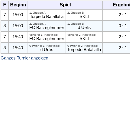
F
Beginn
Spiel
Ergebn
1. Gruppe A
2. Gruppe B
7
15:00
2
:
1
Torpedo Bataflafla
SKLI
2. Gruppe A
1. Gruppe B
8
15:00
0
:
1
FC Batzeglemmer
d Uelis
Verlierer
1. Halbfinale
Verlierer
2. Halbfinale
7
15:40
2
:
1
FC Batzeglemmer
SKLI
Gewinner
1. Halbfinale
Gewinner
2. Halbfinale
8
15:40
2
:
1
d Uelis
Torpedo Bataflafla
Ganzes Turnier anzeigen