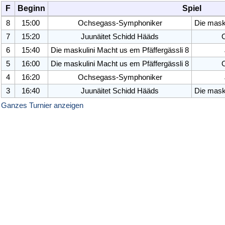
F
Beginn
Spiel
8
15:00
Ochsegass-Symphoniker
Die mask
7
15:20
Juunäitet Schidd Hääds
6
15:40
Die maskulini Macht us em Pfäffergässli
8
5
16:00
Die maskulini Macht us em Pfäffergässli
8
4
16:20
Ochsegass-Symphoniker
3
16:40
Juunäitet Schidd Hääds
Die mask
Ganzes Turnier anzeigen