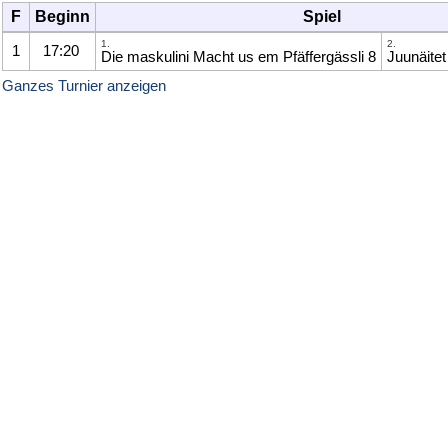
F
Beginn
Spiel
1.
2.
1
17:20
Die maskulini Macht us em Pfäffergässli
8
Juunäite
Ganzes Turnier anzeigen