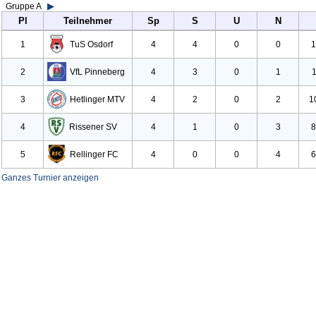
Gruppe A
▶
Pl
Teilnehmer
Sp
S
U
N
1
Tu
S Osdorf
4
4
0
0
1
2
Vf
L Pinneberg
4
3
0
1
1
3
Hetlinger MTV
4
2
0
2
1
4
Rissener SV
4
1
0
3
8
5
Rellinger FC
4
0
0
4
6
Ganzes Turnier anzeigen