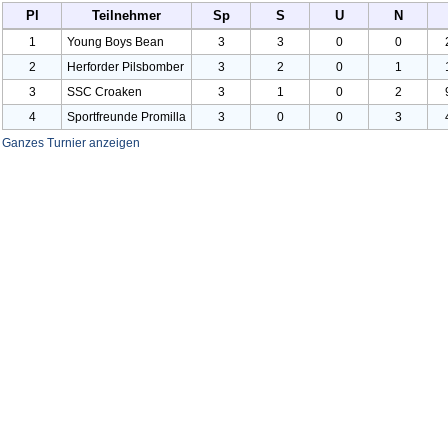
Pl
Teilnehmer
Sp
S
U
N
1
Young Boys Bean
3
3
0
0
2
Herforder Pilsbomber
3
2
0
1
3
SSC Croaken
3
1
0
2
4
Sportfreunde
Promilla
3
0
0
3
Ganzes Turnier anzeigen